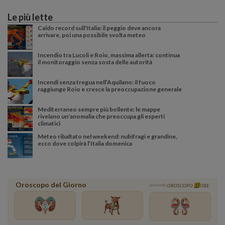
Le più lette
Caldo record sull'Italia: il peggio deve ancora
arrivare, poi una possibile svolta meteo
Incendio tra Lucoli e Roio, massima allerta: continua
il monitoraggio senza sosta delle autorità
Incendi senza tregua nell’Aquilano: il fuoco
raggiunge Roio e cresce la preoccupazione generale
Mediterraneo sempre più bollente: le mappe
rivelano un'anomalia che preoccupa gli esperti
climatici
Meteo ribaltato nel weekend: nubifragi e grandine,
ecco dove colpirà l’Italia domenica
Oroscopo del Giorno
powered by
OROSCOPO
ORE