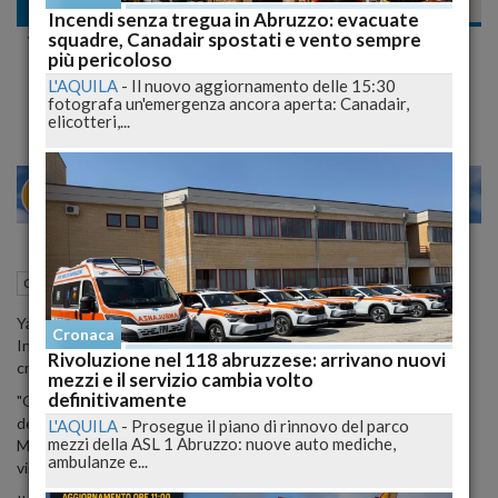
Cronaca dal mondo
Incendi senza tregua in Abruzzo: evacuate
squadre, Canadair spostati e vento sempre
Yanis Varoufakis: "I Creditori Sono
più pericoloso
Terroristi"
L'AQUILA
-
Il nuovo aggiornamento delle 15:30
fotografa un'emergenza ancora aperta: Canadair,
elicotteri,...
22
27
VENEZIA
04 Luglio 2015
15:27
Cronaca dal mondo
Yanis Varoufakis continua a parlar duro contro il Fondo Monetario
Cronaca
Internazionale e se prima aveva definito i creditori dell'FMI dei
Rivoluzione nel 118 abruzzese: arrivano nuovi
criminali, oggi parla di terroristi.
mezzi e il servizio cambia volto
definitivamente
"Quello che fanno con la Grecia ha un nome, terrorismo - ha
denunciato Varoufakis in un'intervista al quotidiano spagnolo "El
L'AQUILA
-
Prosegue il piano di rinnovo del parco
mezzi della ASL 1 Abruzzo: nuove auto mediche,
Mundo" - Oggi quello che vogliono Bruxelles e la troika è che il sì
ambulanze e...
vinca per poter così umiliare i greci".