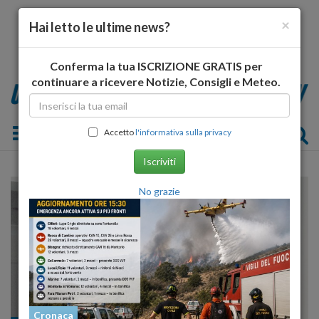
×
Hai letto le ultime news?
Conferma la tua ISCRIZIONE GRATIS per
continuare a ricevere Notizie, Consigli e Meteo.
Toggle navigation
Accetto
l'informativa sulla privacy
Iscriviti
No grazie
Cronaca