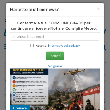
×
Hai letto le ultime news?
Conferma la tua ISCRIZIONE GRATIS per
continuare a ricevere Notizie, Consigli e Meteo.
Toggle navigation
Accetto
l'informativa sulla privacy
Iscriviti
No grazie
Cronaca