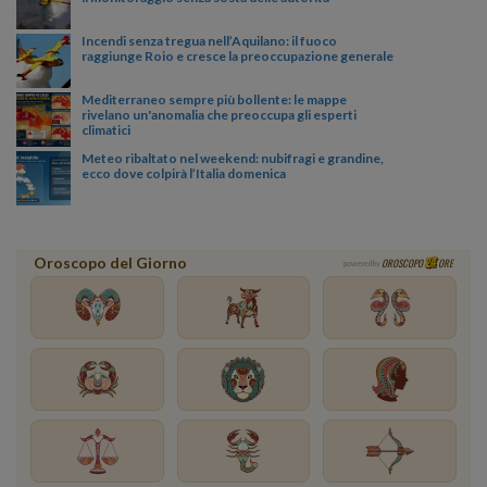
Incendi senza tregua nell’Aquilano: il fuoco
raggiunge Roio e cresce la preoccupazione generale
Mediterraneo sempre più bollente: le mappe
rivelano un'anomalia che preoccupa gli esperti
climatici
Meteo ribaltato nel weekend: nubifragi e grandine,
ecco dove colpirà l’Italia domenica
Oroscopo del Giorno
OROSCOPO
ORE
powered by