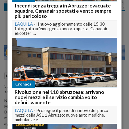
Incendi senza tregua in Abruzzo: evacuate
La ricostruzione
squadre, Canadair spostati e vento sempre
ZFU L'Aquila, sul sito del comune tutte le note e la
più pericoloso
cartina
L'AQUILA
-
Il nuovo aggiornamento delle 15:30
fotografa un'emergenza ancora aperta: Canadair,
elicotteri,...
23
28
MILANO
19 Dicembre 2012
16:28
La ricostruzione
L'Aquila (AQ)
Cronaca
Sul sito internet del Comune dell'Aquila è stata attivata una
Rivoluzione nel 118 abruzzese: arrivano
sezione riguardante la Zona Franca Urbana.
nuovi mezzi e il servizio cambia volto
Nella pagina web è riportato un link alla sezione del portale del
definitivamente
Ministero per lo Sviluppo Economico, in cui sono contenuti il
L'AQUILA
-
Prosegue il piano di rinnovo del parco
Decreto del Ministro dello scorso giugno sulla Zfu dell'Aquila, il
mezzi della ASL 1 Abruzzo: nuove auto mediche,
modello per la presentazione della domanda per accedere alle
ambulanze e...
agevolazioni della Zona Franca e la circolare esplicativa.