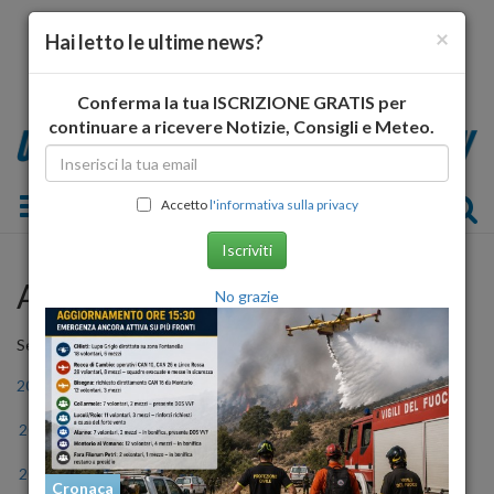
×
Hai letto le ultime news?
Conferma la tua ISCRIZIONE GRATIS per
continuare a ricevere Notizie, Consigli e Meteo.
Toggle navigation
Accetto
l'informativa sulla privacy
Iscriviti
Archivio Storico
No grazie
Seleziona l'anno
2006
2007
2008
2009
2010
2011
2012
2013
2014
2015
2016
2017
2018
2019
2020
2021
2022
2023
Cronaca