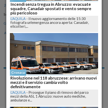
Incendi senza tregua in Abruzzo: evacuate
2024
2025
2026
squadre, Canadair spostati e vento sempre
più pericoloso
Seleziona il mese
L'AQUILA
-
Il nuovo aggiornamento delle 15:30
fotografa un'emergenza ancora aperta: Canadair,
Gen
Feb
Mar
Apr
Mag
Giu
Lug
elicotteri,...
Ago
Set
Ott
Nov
Dic
Notizie di Venerdì, 12
Luglio 2019
Cronaca
Cronaca
Rivoluzione nel 118 abruzzese: arrivano nuovi
mezzi e il servizio cambia volto
definitivamente
L'AQUILA
-
Prosegue il piano di rinnovo del parco
mezzi della ASL 1 Abruzzo: nuove auto mediche,
ambulanze e...