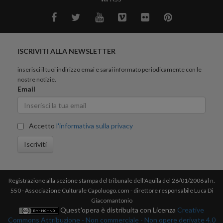
ISCRIVITI ALLA NEWSLETTER
inserisci il tuoi indirizzo emai e sarai informato periodicamente con le
nostre notizie.
Email
Accetto
l'informativa sulla privacy
Iscriviti
Registrazione alla sezione stampa del tribunale dell'Aquila del 26/01/2006 al n.
550 - Associazione Culturale Capoluogo.com - direttore responsabile Luca Di
Giacomantonio
Quest'opera è distribuita con Licenza
Creative
Commons Attribuzione - Non commerciale - Non opere derivate 4.0