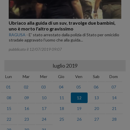
Ubriaco alla guida di un suv, travolge due bambini,
uno è morto l'altro gravissimo
RAGUSA
-
E' stato arrestato dalla polizia di Stato per omicidio
stradale aggravato l'uomo che alla guida...
pubblicato il 12/07/2019 09:07
luglio 2019
Lun
Mar
Mer
Gio
Ven
Sab
Dom
01
02
03
04
05
06
07
08
09
10
11
12
13
14
15
16
17
18
19
20
21
22
23
24
25
26
27
28
29
30
31