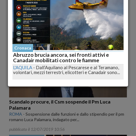
Incendio a Pescina, i carabinieri forestali individuano
e denunciano responsabile
L'AQUILA
-
I militari della Stazione Carabinieri Parco di Gioia
dei Marsi (AQ), a conclusione delle indagini...
pubblicato il 12/07/2019 12:11
Cronaca Nazionale
Cronaca
Abruzzo brucia ancora, sei fronti attivi e
Canadair mobilitati contro le fiamme
L'AQUILA
-
Dall’Aquilano al Pescarese e al Teramano,
volontari, mezzi terrestri, elicotteri e Canadair sono...
Scandalo procure, il Csm sospende il Pm Luca
Palamara
ROMA
-
Sospensione dalle funzioni e dallo stipendio per il pm
romano Luca Palamara, indagato per...
pubblicato il 12/07/2019 10:56