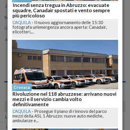
Incendi senza tregua in Abruzzo: evacuate
2024
2025
2026
squadre, Canadair spostati e vento sempre
più pericoloso
Seleziona il mese
L'AQUILA
-
Il nuovo aggiornamento delle 15:30
fotografa un'emergenza ancora aperta: Canadair,
Gen
Feb
Mar
Apr
Mag
Giu
Lug
elicotteri,...
Ago
Set
Ott
Nov
Dic
Notizie di Sabato, 27
Luglio 2019
Spiacente, non sono presenti news nell'archivio per questo
Cronaca
giorno!
Rivoluzione nel 118 abruzzese: arrivano nuovi
mezzi e il servizio cambia volto
definitivamente
luglio 2019
L'AQUILA
-
Prosegue il piano di rinnovo del parco
mezzi della ASL 1 Abruzzo: nuove auto mediche,
Lun
Mar
Mer
Gio
Ven
Sab
Dom
ambulanze e...
01
02
03
04
05
06
07