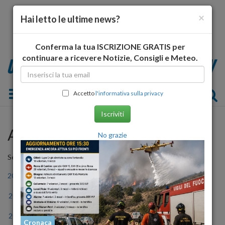
×
Hai letto le ultime news?
Conferma la tua ISCRIZIONE GRATIS per
continuare a ricevere Notizie, Consigli e Meteo.
Toggle navigation
Accetto
l'informativa sulla privacy
Iscriviti
Archivio Storico
No grazie
Seleziona l'anno
2006
2007
2008
2009
2010
2011
2012
2013
2014
2015
2016
2017
2018
2019
2020
2021
2022
2023
Cronaca