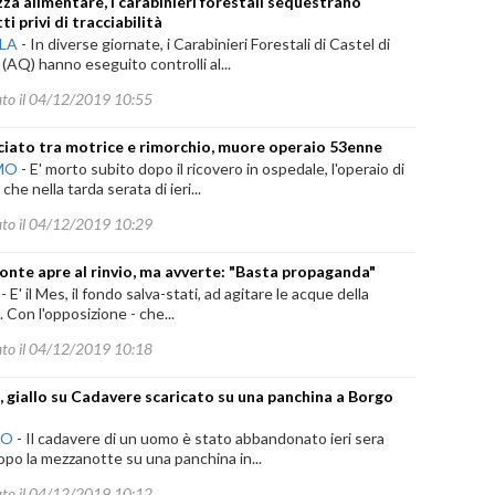
zza alimentare, i carabinieri forestali sequestrano
i privi di tracciabilità
ILA
-
In diverse giornate, i Carabinieri Forestali di Castel di
(AQ) hanno eseguito controlli al...
ato il 04/12/2019 10:55
ciato tra motrice e rimorchio, muore operaio 53enne
MO
-
E' morto subito dopo il ricovero in ospedale, l'operaio di
che nella tarda serata di ieri...
ato il 04/12/2019 10:29
onte apre al rinvio, ma avverte: "Basta propaganda"
-
E' il Mes, il fondo salva-stati, ad agitare le acque della
a. Con l'opposizione - che...
ato il 04/12/2019 10:18
, giallo su Cadavere scaricato su una panchina a Borgo
NO
-
Il cadavere di un uomo è stato abbandonato ieri sera
po la mezzanotte su una panchina in...
ato il 04/12/2019 10:12