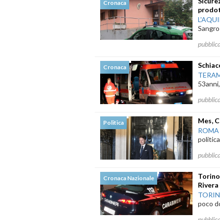
Sicure
Cronaca
prodott
L'AQU
Sangro 
pubblic
Schiac
Cronaca
TERA
53anni, 
pubblic
Mes, C
Politica
ROMA
politic
pubblic
Torino
Cronaca Nazionale
Rivera
TORI
poco do
pubblic