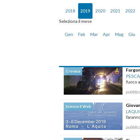
2018
2019
2020
2021
2022
Seleziona il mese
Gen
Feb
Mar
Apr
Mag
Giu
Notizie di Merc
Furgon
Cronaca
PESC
fuoco al
pubblic
Giovani
Scienze E Web
L'AQU
faranno 
pubblic