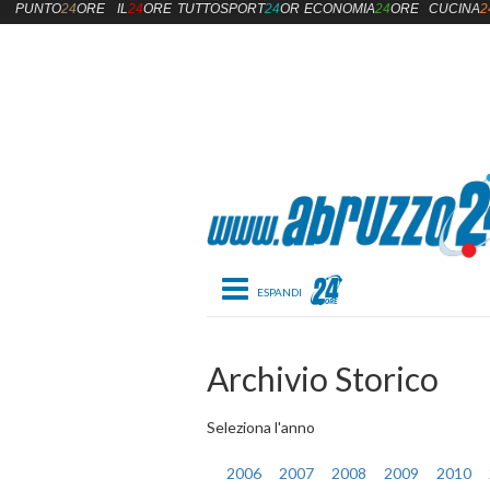
PUNTO
24
ORE
IL
24
ORE
TUTTOSPORT
24
ORE
ECONOMIA
24
ORE
CUCINA
2
Toggle navigation
Archivio Storico
Seleziona l'anno
2006
2007
2008
2009
2010