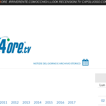
4
ORE
IRRIVERENTE.COM
OCCHIO
AL
LOOK
RECENSIONI.TV
CAPOLUOGO.CO
Lun
02
2011
2012
2013
2014
2015
2016
2017