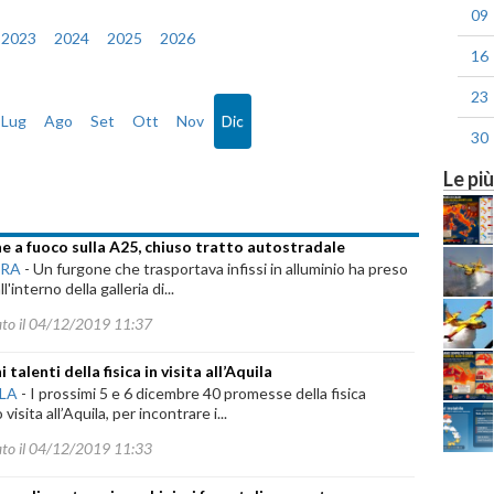
09
2023
2024
2025
2026
16
23
Lug
Ago
Set
Ott
Nov
Dic
30
Le più
oledì, 04 Dicembre 2019
e a fuoco sulla A25, chiuso tratto autostradale
ARA
-
Un furgone che trasportava infissi in alluminio ha preso
l'interno della galleria di...
ato il 04/12/2019 11:37
 talenti della fisica in visita all’Aquila
ILA
-
I prossimi 5 e 6 dicembre 40 promesse della fisica
visita all’Aquila, per incontrare i...
ato il 04/12/2019 11:33