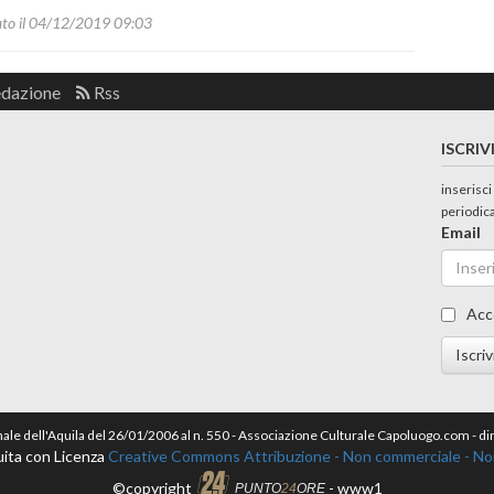
ato il 04/12/2019 09:03
edazione
Rss
ISCRIV
inserisci
periodic
Email
Acc
Iscriv
nale dell'Aquila del 26/01/2006 al n. 550 - Associazione Culturale Capoluogo.com - 
ita con Licenza
Creative Commons Attribuzione - Non commerciale - Non 
©copyright
- www1
PUNTO
24
ORE