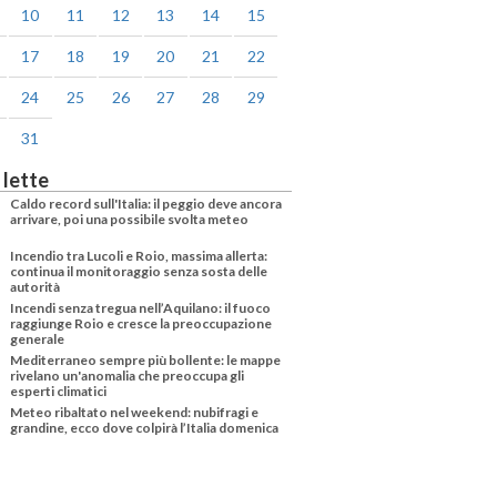
10
11
12
13
14
15
17
18
19
20
21
22
24
25
26
27
28
29
31
 lette
Caldo record sull'Italia: il peggio deve ancora
arrivare, poi una possibile svolta meteo
Incendio tra Lucoli e Roio, massima allerta:
continua il monitoraggio senza sosta delle
autorità
Incendi senza tregua nell’Aquilano: il fuoco
raggiunge Roio e cresce la preoccupazione
generale
Mediterraneo sempre più bollente: le mappe
rivelano un'anomalia che preoccupa gli
esperti climatici
Meteo ribaltato nel weekend: nubifragi e
grandine, ecco dove colpirà l’Italia domenica