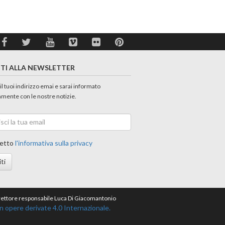
ITI ALLA NEWSLETTER
 il tuoi indirizzo emai e sarai informato
amente con le nostre notizie.
etto
l'informativa sulla privacy
iti
direttore responsabile Luca Di Giacomantonio
opere derivate 4.0 Internazionale.