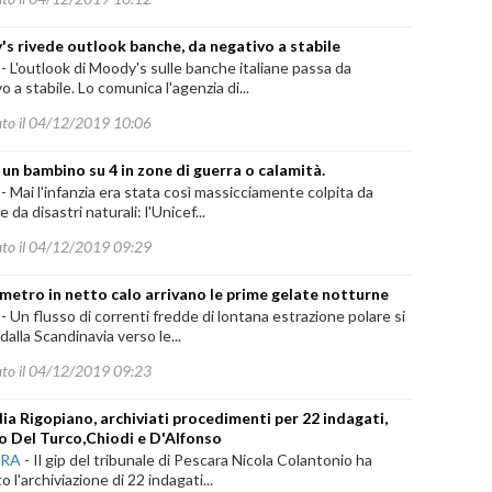
s rivede outlook banche, da negativo a stabile
-
L'outlook di Moody's sulle banche italiane passa da
o a stabile. Lo comunica l'agenzia di...
ato il 04/12/2019 10:06
, un bambino su 4 in zone di guerra o calamità.
-
Mai l'infanzia era stata così massicciamente colpita da
 da disastri naturali: l'Unicef...
ato il 04/12/2019 09:29
etro in netto calo arrivano le prime gelate notturne
-
Un flusso di correnti fredde di lontana estrazione polare si
dalla Scandinavia verso le...
ato il 04/12/2019 09:23
ia Rigopiano, archiviati procedimenti per 22 indagati,
ro Del Turco,Chiodi e D'Alfonso
ARA
-
Il gip del tribunale di Pescara Nicola Colantonio ha
o l'archiviazione di 22 indagati...