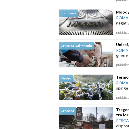
Moody'
Economia
ROMA
negativ
pubblic
Unicef
Cronaca Dal Mondo
ROMA
guerre e
pubblic
Termom
Meteo
ROMA
spinge 
pubblic
Traged
Cronaca
tra lo
PESC
dispost