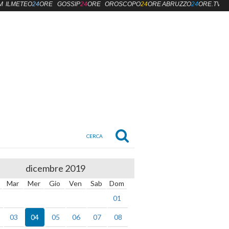
M
ILMETEO
24
ORE
GOSSIP
24
ORE
OROSCOPO
24
ORE
ABRUZZO
24
ORE.TV
dicembre 2019
Mar
Mer
Gio
Ven
Sab
Dom
01
03
04
05
06
07
08