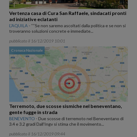
Vertenza casa di Cura San Raffaele, sindacati pronti
ad iniziative eclatanti
L'AQUILA
-
““Se non saremo ascoltati dalla politica e se non si
troveranno soluzioni concrete e immediate...
pubblicato il 16/12/2019 10:01
Cronaca Nazionale
Terremoto, due scosse sismiche nel beneventano,
gente fugge in strada
BENEVENTO
-
Due scosse di terremoto nel Beneventano di
3.4 e 3.2 gradi Dall'Ingv si stima che il movimento...
pubblicato il 16/12/2019 09:44