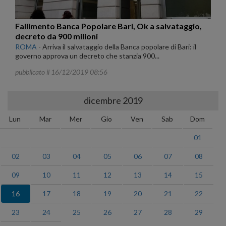
Fallimento Banca Popolare Bari, Ok a salvataggio,
decreto da 900 milioni
ROMA
-
Arriva il salvataggio della Banca popolare di Bari: il
governo approva un decreto che stanzia 900...
pubblicato il 16/12/2019 08:56
dicembre 2019
Lun
Mar
Mer
Gio
Ven
Sab
Dom
01
02
03
04
05
06
07
08
09
10
11
12
13
14
15
16
17
18
19
20
21
22
23
24
25
26
27
28
29