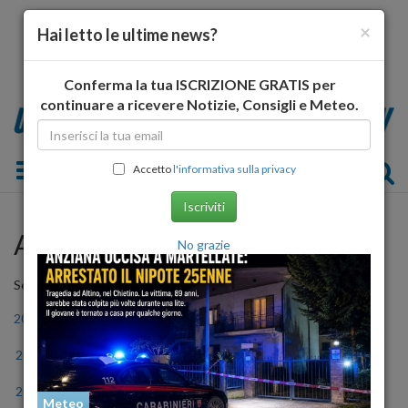
×
Hai letto le ultime news?
Conferma la tua ISCRIZIONE GRATIS per
continuare a ricevere Notizie, Consigli e Meteo.
Toggle navigation
Accetto
l'informativa sulla privacy
Iscriviti
Archivio Storico
No grazie
Seleziona l'anno
2006
2007
2008
2009
2010
2011
2012
2013
2014
2015
2016
2017
2018
2019
2020
2021
2022
2023
Meteo