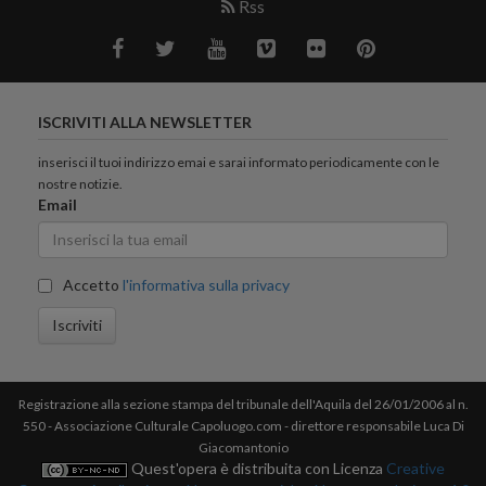
Rss
ISCRIVITI ALLA NEWSLETTER
inserisci il tuoi indirizzo emai e sarai informato periodicamente con le
nostre notizie.
Email
Accetto
l'informativa sulla privacy
Iscriviti
Registrazione alla sezione stampa del tribunale dell'Aquila del 26/01/2006 al n.
550 - Associazione Culturale Capoluogo.com - direttore responsabile Luca Di
Giacomantonio
Quest'opera è distribuita con Licenza
Creative