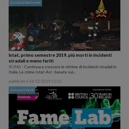
Cronaca Nazionale
Istat, primo semestre 2019, più morti in incidenti
stradali e meno feriti
ROMA
-
Continua a crescere le vittime di incidenti stradali in
Italia. Le stime Istat-Aci - basate sui...
pubblicato il 16/12/2019 11:52
Scienze E Web