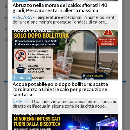
Abruzzo nella morsa del caldo: sfiorati i 40
2024
2025
2026
gradi, Pescara resta in allerta massima
PESCARA
-
Temperature eccezionali in numerosi centri
Seleziona il mese
della regione mentre prosegue l'ondata di calore....
Gen
Feb
Mar
Apr
Mag
Giu
Lug
Ago
Set
Ott
Nov
Dic
Notizie di Lunedì, 16
Dicembre 2019
Cronaca
Acqua potabile solo dopo bollitura: scatta
Cronaca
l'ordinanza a Chieti Scalo per precauzione
sanitaria
CHIETI
-
Il Comune vieta temporaneamente il consumo
diretto dell'acqua in alcune zone della città dopo...