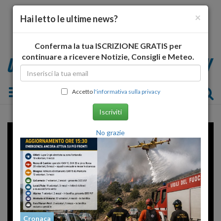
×
Hai letto le ultime news?
Conferma la tua ISCRIZIONE GRATIS per
continuare a ricevere Notizie, Consigli e Meteo.
Toggle navigation
Accetto
l'informativa sulla privacy
Iscriviti
No grazie
Cronaca