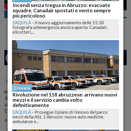
Incendi senza tregua in Abruzzo: evacuate
squadre, Canadair spostati e vento sempre
Cronaca
più pericoloso
171 anniversario Polizia di Stato, domani le
L'AQUILA
-
Il nuovo aggiornamento delle 15:30
celebrazioni a L'Aquila
fotografa un'emergenza ancora aperta: Canadair,
elicotteri,...
24
25
MILANO
11 Aprile 2023
10:28
Cronaca
L'Aquila (AQ)
Cronaca
12 aprile p.v
verrà celebrato il 171°
Mercoledì
Rivoluzione nel 118 abruzzese: arrivano nuovi
Anniversario della fondazione della Polizia di Stato,
mezzi e il servizio cambia volto
all’insegna del tema “Esserci sempre” individuato dal
definitivamente
Dipartimento della Pubblica Sicurezza.
L'AQUILA
-
Prosegue il piano di rinnovo del parco
mezzi della ASL 1 Abruzzo: nuove auto mediche,
A L’Aquila la celebrazione si svolgerà in due distinti momenti:
ambulanze e...
-
alle ore 09.30
presso il piazzale della Questura, alla presenza del