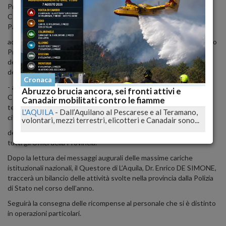
Prefetto Dr.ssa Cinzia TORRACO, del Dirigente del
Compartimento della Polizia Stradale per l’Abruzzo e Molise, Dr.
Paolo FASSARI, di una rappresentanza della Sezione
aquilana dell’Associazione Nazionale Polizia di Stato, del Cappellano
Provinciale della Polizia, dei familiari delle vittime del dovere, verrà
deposta una corona d’alloro al monumento in memoria dei caduti
della Polizia;
Cronaca
-
alle ore 11.00
, presso l’Aula Magna Vincenzo Rivera del Centro
Abruzzo brucia ancora, sei fronti attivi e
Congressi dell’UNIVAQ “Luigi Zordan” sita in Piazza San Basilio, si
Canadair mobilitati contro le fiamme
terrà la cerimonia celebrativa,
alla quale parteciperanno
Autorità
L'AQUILA
-
Dall’Aquilano al Pescarese e al Teramano,
civili, militari e religiose, personale
volontari, mezzi terrestri, elicotteri e Canadair sono...
della Polizia e dell’Amministrazione Civile dell’Interno in servizio in
tutti gli Uffici della Provincia.
Dopo la lettura dei messaggi augurali delle massime cariche
istituzionali nazionali, il Questore di L’Aquila, Dr. Enrico DE SIMONE,
traccerà un bilancio delle attività svolte nella provincia dalla Polizia
di Stato nel corso dell’anno.
Seguirà la consegna delle ricompense al personale che si è distinto
in operazioni particolari.