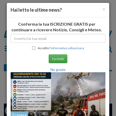
×
Hai letto le ultime news?
Conferma la tua ISCRIZIONE GRATIS per
continuare a ricevere Notizie, Consigli e Meteo.
Toggle navigation
Accetto
l'informativa sulla privacy
Iscriviti
Politica
No grazie
A Pescara, il ponte di ferro dell´ex ferrovia è
ora restaura
24
26
VENEZIA
Cronaca