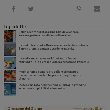
Le più lette
Caldo record sull'Italia: il peggio deve ancora
arrivare, poi una possibile svolta meteo
Incendio tra Lucoli e Roio, massima allerta: continua
il monitoraggio senza sosta delle autorità
Incendi senza tregua nell’Aquilano: il fuoco
raggiunge Roio e cresce la preoccupazione generale
Mediterraneo sempre più bollente: le mappe
rivelano un'anomalia che preoccupa gli esperti
climatici
Meteo ribaltato nel weekend: nubifragi e grandine,
ecco dove colpirà l’Italia domenica
Oroscopo del Giorno
powered by
OROSCOPO
ORE