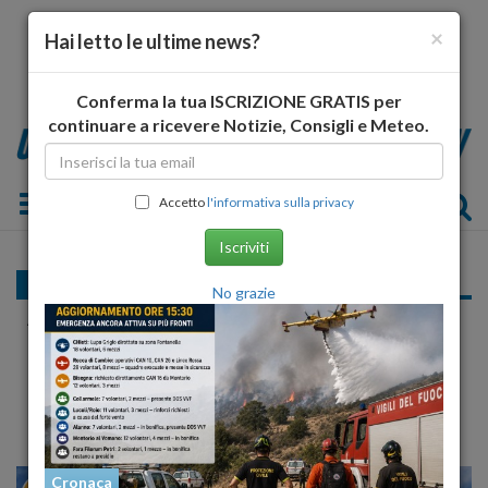
×
Hai letto le ultime news?
Conferma la tua ISCRIZIONE GRATIS per
continuare a ricevere Notizie, Consigli e Meteo.
Toggle navigation
Accetto
l'informativa sulla privacy
Iscriviti
Cronaca
No grazie
Acerbo Contro Alessandrini: "Ci ha Fatto
Fare il Bagno nella Mer.. e Si Preoccupa del
Mercatino!"
Cronaca