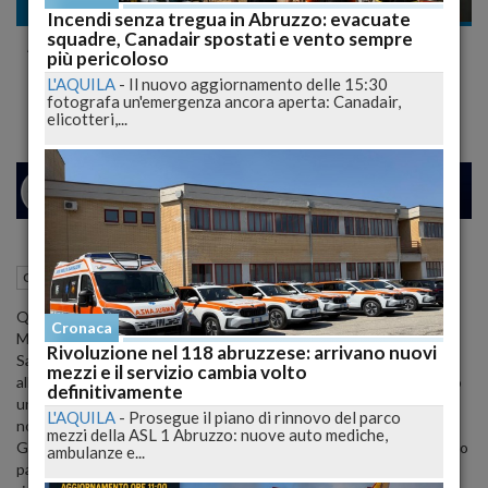
Cronaca
Incendi senza tregua in Abruzzo: evacuate
squadre, Canadair spostati e vento sempre
Addio a Diego Sarchiapone, il Creatore della
più pericoloso
Celebre 'Pizza Guardiese'
L'AQUILA
-
Il nuovo aggiornamento delle 15:30
fotografa un'emergenza ancora aperta: Canadair,
elicotteri,...
24
26
MILANO
19 Settembre 2023
11:43
Cronaca
Guardiagrele (CH)
Questa sera alle 16, nella suggestiva cornice della chiesa di Santa
Cronaca
Maria Maggiore, si terranno i commossi funerali di Diego
Rivoluzione nel 118 abruzzese: arrivano nuovi
Sarchiapone, un pizzaiolo talentuoso scomparso prematuramente
mezzi e il servizio cambia volto
all'età di 36 anni a causa di una lunga e coraggiosa battaglia contro
definitivamente
una grave malattia. Diego era il volto di "Gli artigiani della pizza," un
L'AQUILA
-
Prosegue il piano di rinnovo del parco
noto locale gastronomico situato in via San Giovanni a
mezzi della ASL 1 Abruzzo: nuove auto mediche,
Guardiagrele. Nonostante la sua giovane età, Diego aveva già fatto
ambulanze e...
parlare di sé nel mondo della cucina, guadagnandosi diversi