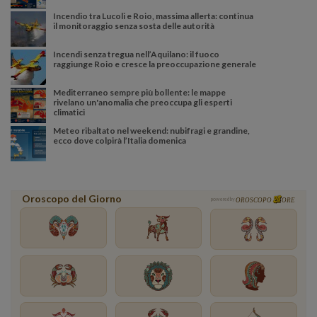
Incendio tra Lucoli e Roio, massima allerta: continua
il monitoraggio senza sosta delle autorità
Incendi senza tregua nell’Aquilano: il fuoco
raggiunge Roio e cresce la preoccupazione generale
Mediterraneo sempre più bollente: le mappe
rivelano un'anomalia che preoccupa gli esperti
climatici
Meteo ribaltato nel weekend: nubifragi e grandine,
ecco dove colpirà l’Italia domenica
Oroscopo del Giorno
powered by
OROSCOPO
ORE