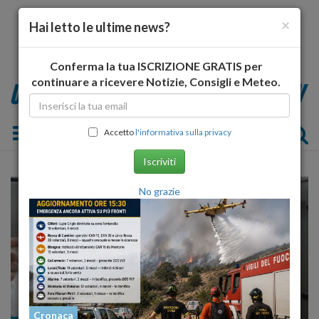
×
Hai letto le ultime news?
Conferma la tua ISCRIZIONE GRATIS per
continuare a ricevere Notizie, Consigli e Meteo.
Toggle navigation
Accetto
l'informativa sulla privacy
Iscriviti
No grazie
Cronaca