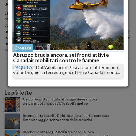
uomo, padre e imprenditore esemplare".
La camera ardente è stata allestita nella casa funeraria in via
Massimo D'Antona a Montesilvano, dove parenti, amici e
conoscenti possono rendere omaggio a questa figura amata e
rispettata. I funerali si terranno lunedì 22 alle ore 15 nella chiesa di
Sant'Antonio sempre a Montesilvano, un momento di commiato e di
ricordo per un uomo che ha lasciato un'impronta indelebile nella
Cronaca
comunità e nel settore automobilistico locale.
Abruzzo brucia ancora, sei fronti attivi e
Canadair mobilitati contro le fiamme
L'AQUILA
-
Dall’Aquilano al Pescarese e al Teramano,
volontari, mezzi terrestri, elicotteri e Canadair sono...
Le più lette
Caldo record sull'Italia: il peggio deve ancora
arrivare, poi una possibile svolta meteo
Incendio tra Lucoli e Roio, massima allerta: continua
il monitoraggio senza sosta delle autorità
Incendi senza tregua nell’Aquilano: il fuoco