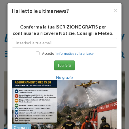
×
Hai letto le ultime news?
Conferma la tua ISCRIZIONE GRATIS per
continuare a ricevere Notizie, Consigli e Meteo.
Toggle navigation
Accetto
l'informativa sulla privacy
Iscriviti
No grazie
Cronaca