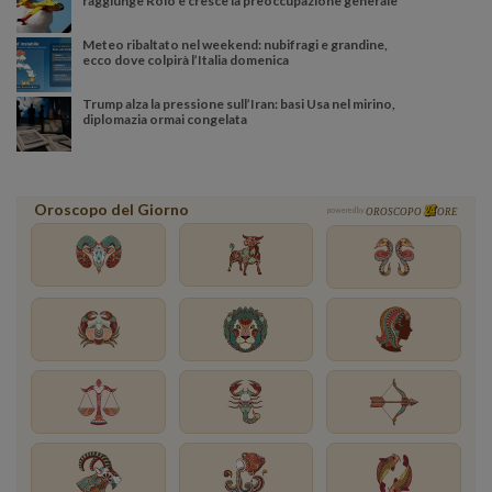
raggiunge Roio e cresce la preoccupazione generale
Meteo ribaltato nel weekend: nubifragi e grandine,
ecco dove colpirà l’Italia domenica
Trump alza la pressione sull’Iran: basi Usa nel mirino,
diplomazia ormai congelata
Oroscopo del Giorno
powered by
OROSCOPO
ORE