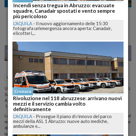
Cronaca
Incendi senza tregua in Abruzzo: evacuate
squadre, Canadair spostati e vento sempre
Addio a Salvatore Di Lena: Il Cuore
più pericoloso
dell'Autoabruzzo Si Spegne
L'AQUILA
-
Il nuovo aggiornamento delle 15:30
fotografa un'emergenza ancora aperta: Canadair,
elicotteri,...
22
23
MILANO
22 Aprile 2024
12:10
Cronaca
Montesilvano (PE)
Una figura iconica nel mondo dell'automobilismo locale ci ha lasciati.
Cronaca
Salvatore Di Lena, titolare della rinomata concessionaria
Rivoluzione nel 118 abruzzese: arrivano nuovi
Autoabruzzo situata sulla Tiburtina tra Pescara e San Giovanni
mezzi e il servizio cambia volto
Teatino, è venuto a mancare all'età di 68 anni.
definitivamente
La notizia della sua scomparsa ha rapidamente fatto il giro dei social
L'AQUILA
-
Prosegue il piano di rinnovo del parco
mezzi della ASL 1 Abruzzo: nuove auto mediche,
media, dove è stato accolto da un'ondata di messaggi di cordoglio e
ambulanze e...
di ricordi affettuosi. Sulla pagina Facebook della concessionaria, si
legge: "È venuto a mancare il nostro titolare Salvatore Di Lena,