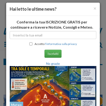
×
Hai letto le ultime news?
Conferma la tua ISCRIZIONE GRATIS per
continuare a ricevere Notizie, Consigli e Meteo.
Toggle navigation
Accetto
l'informativa sulla privacy
Iscriviti
Cronaca
No grazie
Aeroporto d'Abruzzo, Esordio Positivo per
lo scalo Abruzzese
5
30
25
VENEZIA
Meteo