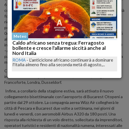
6 luglio, alle 17.30, sarà dato il via alla “destinazione isole greche”
con Corfù e, a seguire dal 16 luglio, con Mykonos. Entrambi i voli, già
forieri di esiti positivi considerato l’elevato coefficiente di
riempimento, sono operati con Boeing 737- Mistral Air da 144
posti con la seguente programmazione: Corfù tutti i lunedì dal
06/07/2015 al 31/08/2015; Mykonos tutti i giovedì dal 16/07/2015
Meteo
al 03/09/2015. La nuova programmazione della Balkan prevede
Caldo africano senza tregua: Ferragosto
inoltre collegamenti bisettimanali su Tirana, operati con Fokker 50
bollente e cresce l'allarme siccità anche al
–Air Vallee fino al 31/12/2015 tutti i lunedì e venerdì, con quote a
Nord Italia
partire da 49€ a tratta che includono tasse aeroportuali, bagaglio a
ROMA
-
L'anticiclone africano continuerà a dominare
mano e bagaglio in stiva.
l'Italia almeno fino alla seconda metà di agosto,...
Consolidate e gettonate anche le tratte del network
internazionale che propone Barcellona, Bruxelles, Parigi,
Francoforte, Londra, Dusseldorf.
Infine, a corollario della stagione estiva, sarà attivato il nuovo
collegamento bisettimanale con l’aeroporto di Bucarest Otopeni a
partire dal 29 ottobre. La compagnia aerea Wizz Air collegherà le
città di Pescara e Bucarest due volte a settimana, nei giorni di
lunedì e venerdì, con aeromobili Airbus A320 da 180 posti. Una
risposta alla richiesta di un volo diretto, sollecitata da imprenditori,
operatori turistici e residenti di nazionalità rumena, interessati alle