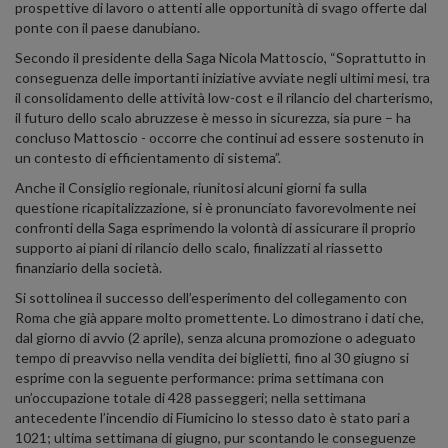
prospettive di lavoro o attenti alle opportunità di svago offerte dal
ponte con il paese danubiano.
Secondo il presidente della Saga Nicola Mattoscio, “Soprattutto in
conseguenza delle importanti iniziative avviate negli ultimi mesi, tra
il consolidamento delle attività low-cost e il rilancio del charterismo,
il futuro dello scalo abruzzese è messo in sicurezza, sia pure – ha
concluso Mattoscio - occorre che continui ad essere sostenuto in
un contesto di efficientamento di sistema”.
Anche il Consiglio regionale, riunitosi alcuni giorni fa sulla
questione ricapitalizzazione, si è pronunciato favorevolmente nei
confronti della Saga esprimendo la volontà di assicurare il proprio
supporto ai piani di rilancio dello scalo, finalizzati al riassetto
finanziario della società.
Si sottolinea il successo dell’esperimento del collegamento con
Roma che già appare molto promettente. Lo dimostrano i dati che,
dal giorno di avvio (2 aprile), senza alcuna promozione o adeguato
tempo di preavviso nella vendita dei biglietti, fino al 30 giugno si
esprime con la seguente performance: prima settimana con
un’occupazione totale di 428 passeggeri; nella settimana
antecedente l’incendio di Fiumicino lo stesso dato è stato pari a
1021; ultima settimana di giugno, pur scontando le conseguenze