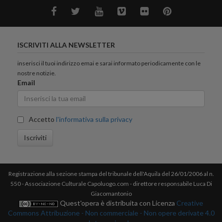
ISCRIVITI ALLA NEWSLETTER
inserisci il tuoi indirizzo emai e sarai informato periodicamente con le
nostre notizie.
Email
Accetto
l'informativa sulla privacy
Iscriviti
Registrazione alla sezione stampa del tribunale dell'Aquila del 26/01/2006 al n.
550 - Associazione Culturale Capoluogo.com - direttore responsabile Luca Di
Giacomantonio
Quest'opera è distribuita con Licenza
Creative
Commons Attribuzione - Non commerciale - Non opere derivate 4.0