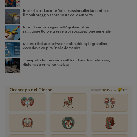
Incendio tra Lucoli e Roio, massima allerta: continua
il monitoraggio senza sosta delle autorità
Incendi senza tregua nell’Aquilano: il fuoco
raggiunge Roio e cresce la preoccupazione generale
Meteo ribaltato nel weekend: nubifragi e grandine,
ecco dove colpirà l’Italia domenica
Trump alza la pressione sull’Iran: basi Usa nel mirino,
diplomazia ormai congelata
Oroscopo del Giorno
powered by
OROSCOPO
ORE