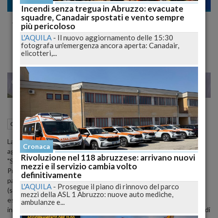
Cronaca
Incendi senza tregua in Abruzzo: evacuate
squadre, Canadair spostati e vento sempre
Agricoltura: Febbo, dal PSR 7 mln per servizi
più pericoloso
zone interne
L'AQUILA
-
Il nuovo aggiornamento delle 15:30
fotografa un'emergenza ancora aperta: Canadair,
elicotteri,...
22
23
MILANO
08 Ottobre 2012
13:18
Cronaca
L'Aquila (AQ)
La Giunta regionale, su proposta dell'assessore alle Politiche
Cronaca
agricole Mauro Febbo, ha approvato la Misura 3.2.1 - Azione A - su
Rivoluzione nel 118 abruzzese: arrivano nuovi
"Servizi essenziali per l'economia e la popolazione rurale" del
mezzi e il servizio cambia volto
Programma di sviluppo rurale (PSR) per una dotazione finanziaria
definitivamente
pari a 7,2 milioni di euro. Il provvedimento e' rivolto sia ai Comuni
L'AQUILA
-
Prosegue il piano di rinnovo del parco
(singoli o associati) sia a Enti pubblici per interventi da realizzare
mezzi della ASL 1 Abruzzo: nuove auto mediche,
esclusivamente nei villaggi o borghi rurali ubicati nelle aree rurali
ambulanze e...
intermedie (Collina interna) e aree rurali con problemi complessivi di