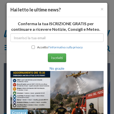
×
Hai letto le ultime news?
Conferma la tua ISCRIZIONE GRATIS per
continuare a ricevere Notizie, Consigli e Meteo.
Toggle navigation
Accetto
l'informativa sulla privacy
Iscriviti
No grazie
Cronaca