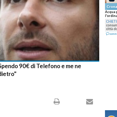
Cron
Acqua p
l'ordin
CHIET
consumo
città d
comm
"Spendo 90€ di Telefono e me ne
dietro"