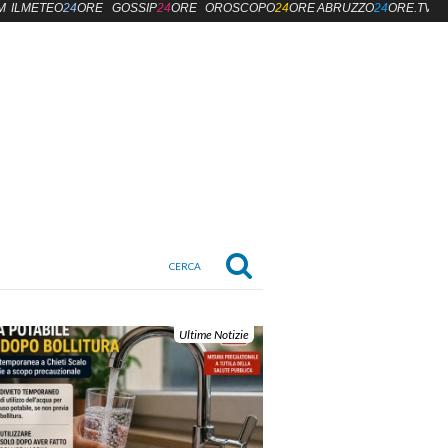
M
ILMETEO
24
ORE
GOSSIP
24
ORE
OROSCOPO
24
ORE
ABRUZZO
24
ORE.TV
Ultime Notizie