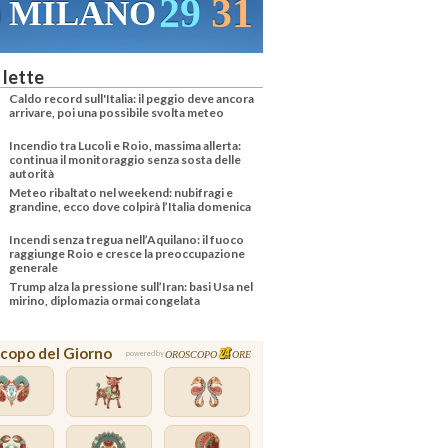
29
31
MILANO
 lette
Caldo record sull'Italia: il peggio deve ancora
arrivare, poi una possibile svolta meteo
Incendio tra Lucoli e Roio, massima allerta:
continua il monitoraggio senza sosta delle
autorità
Meteo ribaltato nel weekend: nubifragi e
grandine, ecco dove colpirà l’Italia domenica
Incendi senza tregua nell’Aquilano: il fuoco
raggiunge Roio e cresce la preoccupazione
generale
Trump alza la pressione sull’Iran: basi Usa nel
mirino, diplomazia ormai congelata
copo del Giorno
OROSCOPO
ORE
powered by