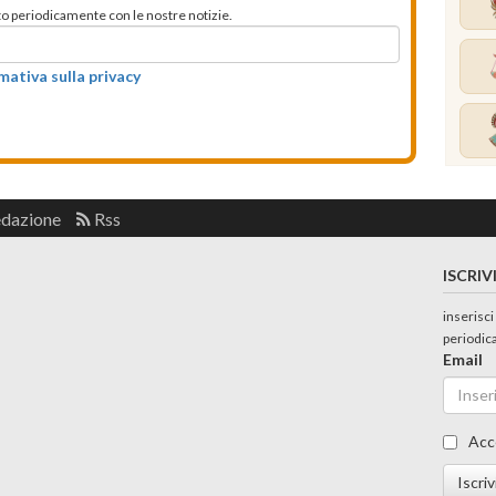
mato periodicamente con le nostre notizie.
rmativa sulla privacy
edazione
Rss
ISCRIV
inserisci
periodic
Email
Acc
Iscriv