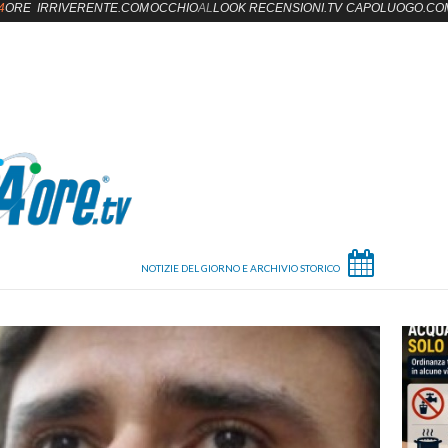
4
ORE
IRRIVERENTE.COM
OCCHIO
AL
LOOK
RECENSIONI.TV
CAPOLUOGO.CO