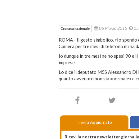
06 Marzo 2015
05
Cronaca nazionale
ROMA - Il gesto simbolico. «Io spendo 
Camera per tre mesi di telefono mi ha 
Io dunque in tre mesi ne ho spesi 90 e il 
imprese.
Lo dice il deputato M5S Alessandro Di 
quanto avvenuto non sia «normale» e com
Tieniti Aggiornato
Ricevi la nostra newsletter giornalie