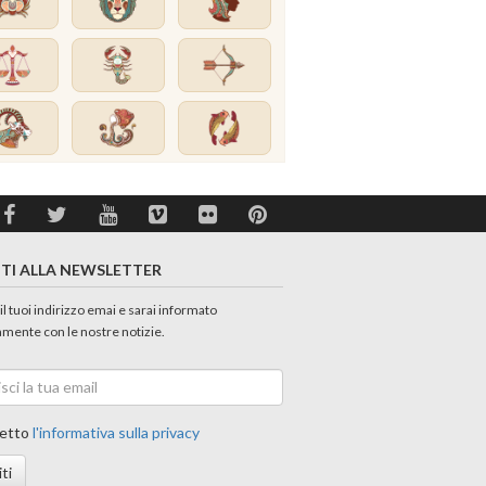
ITI ALLA NEWSLETTER
 il tuoi indirizzo emai e sarai informato
amente con le nostre notizie.
etto
l'informativa sulla privacy
iti