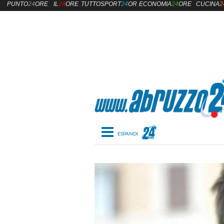
PUNTO
24
ORE
IL
24
ORE
TUTTOSPORT
24
ORE
ECONOMIA
24
ORE
CUCINA
2
Toggle navigation