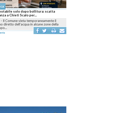
aca
otabile solo dopo bollitura: scatta
anza a Chieti Scalo per...
I
-
Il Comune vieta temporaneamente il
 diretto dell'acqua in alcune zone della
opo...
enta