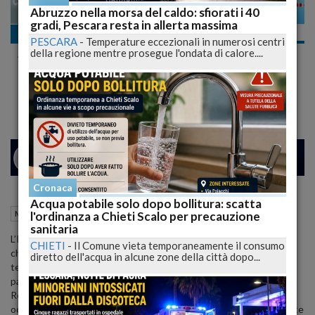
Abruzzo nella morsa del caldo: sfiorati i 40
gradi, Pescara resta in allerta massima
Meteo
PESCARA
-
Temperature eccezionali in numerosi centri
All'Aquila nevica, perturbazione in
della regione mentre prosegue l'ondata di calore....
tutt'Abruzzo
Natale con bel tempo
24
27
MILANO
Cronaca
Acqua potabile solo dopo bollitura: scatta
21 Dicembre 2012
08:25
l'ordinanza a Chieti Scalo per precauzione
Meteo
L'Aquila (AQ)
sanitaria
L’Italia è interessata dal passaggio di una perturbazione atlantica
CHIETI
-
Il Comune vieta temporaneamente il consumo
che, nel corso delle prossime ore, favorirà ancora piogge e
diretto dell'acqua in alcune zone della città dopo...
temporali soprattutto sulle regioni centro-meridionali, in
particolare sul settore tirrenico. Attese piogge sulla nostra
Regione e nevicate al disopra dei 700-900 metri, anche se
occasionalmente la neve potrà scendere anche a quote lievemente