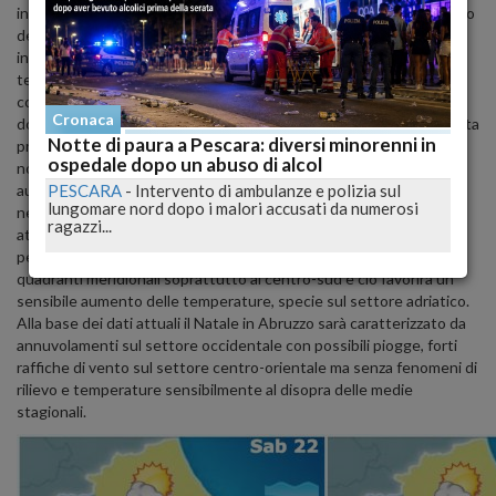
inferiori. Da stasera, tuttavia, è previsto un graduale miglioramento
delle condizioni atmosferiche a partire dalle regioni settentrionali,
in estensione verso le restanti regioni nella giornata di sabato. La
tendenza successiva mostra infatti un deciso miglioramento delle
condizioni atmosferiche a partire da domani e nella giornata di
Cronaca
domenica, a causa della progressiva rimonta di una vasta area di alta
Notte di paura a Pescara: diversi minorenni in
pressione che, alla base dei dati attuali, si estenderà anche sulle
ospedale dopo un abuso di alcol
nostre regioni centro-meridionali favorendo un progressivo
aumento delle temperature, specie nella giornata della Vigilia. Ma
PESCARA
-
Intervento di ambulanze e polizia sul
lungomare nord dopo i malori accusati da numerosi
nella giornata di Natale transiterà una perturbazione atlantica più
ragazzi...
attiva al nord e sul settore tirrenico centro-settentrionale,
perturbazione che favorirà anche un deciso rinforzo dei venti dai
quadranti meridionali soprattutto al centro-sud e ciò favorirà un
sensibile aumento delle temperature, specie sul settore adriatico.
Alla base dei dati attuali il Natale in Abruzzo sarà caratterizzato da
annuvolamenti sul settore occidentale con possibili piogge, forti
raffiche di vento sul settore centro-orientale ma senza fenomeni di
rilievo e temperature sensibilmente al disopra delle medie
stagionali.