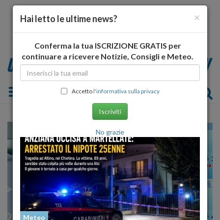
×
Hai letto le ultime news?
Conferma la tua ISCRIZIONE GRATIS per
continuare a ricevere Notizie, Consigli e Meteo.
Toggle navigation
Accetto
l'informativa sulla privacy
Iscriviti
No grazie
Meteo