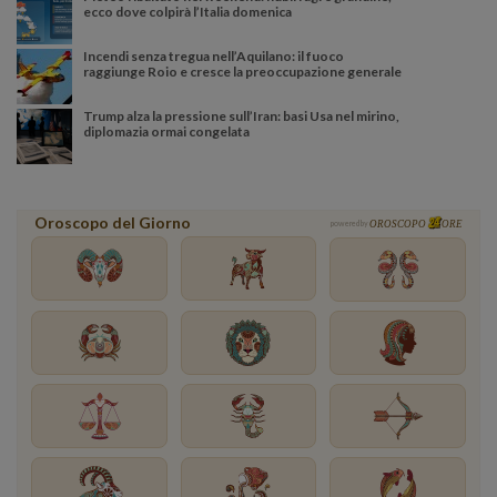
ecco dove colpirà l’Italia domenica
Incendi senza tregua nell’Aquilano: il fuoco
raggiunge Roio e cresce la preoccupazione generale
Trump alza la pressione sull’Iran: basi Usa nel mirino,
diplomazia ormai congelata
Oroscopo del Giorno
powered by
OROSCOPO
ORE