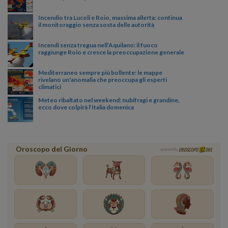
Incendio tra Lucoli e Roio, massima allerta: continua
il monitoraggio senza sosta delle autorità
Incendi senza tregua nell’Aquilano: il fuoco
raggiunge Roio e cresce la preoccupazione generale
Mediterraneo sempre più bollente: le mappe
rivelano un'anomalia che preoccupa gli esperti
climatici
Meteo ribaltato nel weekend: nubifragi e grandine,
ecco dove colpirà l’Italia domenica
Oroscopo del Giorno
OROSCOPO
ORE
powered by