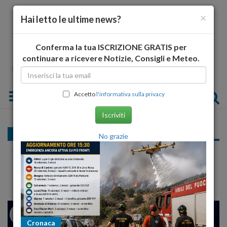
×
Hai letto le ultime news?
Conferma la tua ISCRIZIONE GRATIS per
continuare a ricevere Notizie, Consigli e Meteo.
Toggle navigation
Accetto
l'informativa sulla privacy
Iscriviti
Preferenze L'Aquila
No grazie
Amministrative L'Aquila: lista Socialisti Riformisti,
tutte le preferenze
24
26
MILANO
Cronaca