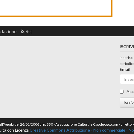
edazione
Rss
ISCRIV
inserisci
periodic
Email
Acc
Iscriv
dell'Aquila del 26/01/2006 al n. 550 - Associazione Culturale Capoluogo.com - dirett
uita con Licenza
Creative Commons Attribuzione - Non commerciale - Non 