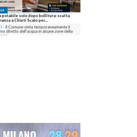
ca
 potabile solo dopo bollitura: scatta
nanza a Chieti Scalo per...
I
-
Il Comune vieta temporaneamente il
o diretto dell'acqua in alcune zone della
dopo...
menta
28
29
MILANO