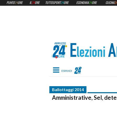
PUNTO
24
ORE
IL
24
ORE
TUTTOSPORT
24
ORE
ECONOMIA
24
ORE
CUCINA
2
Toggle navigation
Ballottaggi 2014
Amministrative, Sel, dete