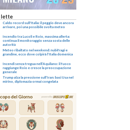
 lette
Caldo record sull'Italia: il peggio deve ancora
arrivare, poi una possibile svolta meteo
Incendio tra Lucoli e Roio, massima allerta:
continua il monitoraggio senza sosta delle
autorità
Meteo ribaltato nel weekend: nubifragi e
grandine, ecco dove colpirà l’Italia domenica
Incendi senza tregua nell’Aquilano: il fuoco
raggiunge Roio e cresce la preoccupazione
generale
Trump alza la pressione sull’Iran: basi Usa nel
mirino, diplomazia ormai congelata
copo del Giorno
OROSCOPO
ORE
powered by