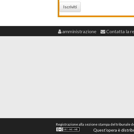
Iscriviti
amministrazione
Contatta la r
Registrazione alla sezione stampa del tribunale 
Quest'opera è distrib