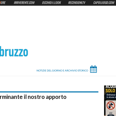
4
ORE
IRRIVERENTE.COM
OCCHIO
AL
LOOK
RECENSIONI.TV
CAPOLUOGO.COM
rminante il nostro apporto