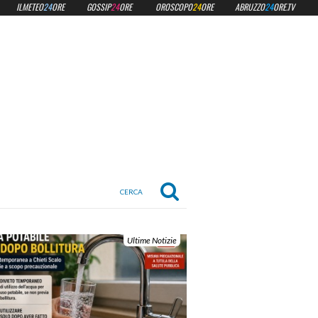
ILMETEO
24
ORE
GOSSIP
24
ORE
OROSCOPO
24
ORE
ABRUZZO
24
ORE.TV
Ultime Notizie