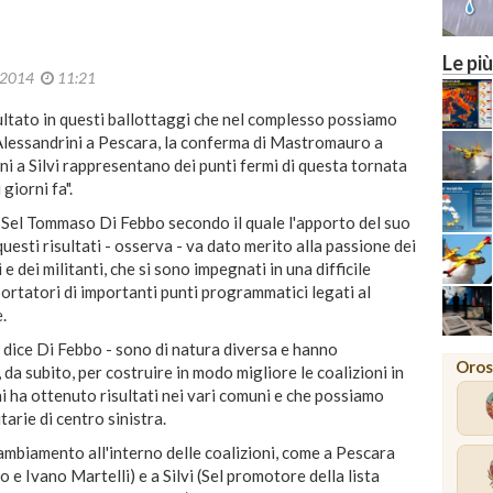
Le più
o 2014
11:21
ltato in questi ballottaggi che nel complesso possiamo
i Alessandrini a Pescara, la conferma di Mastromauro a
i a Silvi rappresentano dei punti fermi di questa tornata
 giorni fa".
i Sel Tommaso Di Febbo secondo il quale l'apporto del suo
questi risultati - osserva - va dato merito alla passione dei
 e dei militanti, che si sono impegnati in una difficile
rtatori di importanti punti programmatici legati al
.
 dice Di Febbo - sono di natura diversa e hanno
Oros
a subito, per costruire in modo migliore le coalizioni in
ni ha ottenuto risultati nei vari comuni e che possiamo
tarie di centro sinistra.
ambiamento all'interno delle coalizioni, come a Pescara
e Ivano Martelli) e a Silvi (Sel promotore della lista