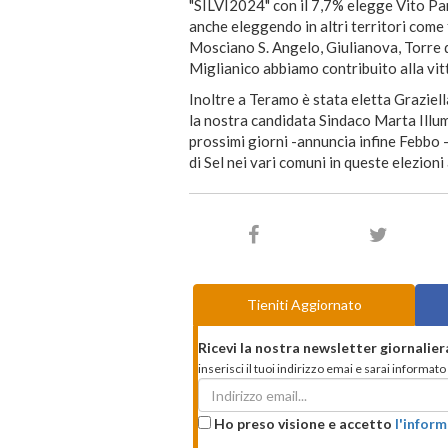
"SILVI2024" con il 7,7% elegge Vito Pa
anche eleggendo in altri territori come
Mosciano S. Angelo, Giulianova, Torre d
Miglianico abbiamo contribuito alla vitto
Inoltre a Teramo è stata eletta Graziel
la nostra candidata Sindaco Marta Illumi
prossimi giorni -annuncia infine Febbo 
di Sel nei vari comuni in queste elezion
Tieniti Aggiornato
Ricevi la nostra newsletter giornalier
inserisci il tuoi indirizzo emai e sarai informa
Ho preso visione e accetto
l'inform