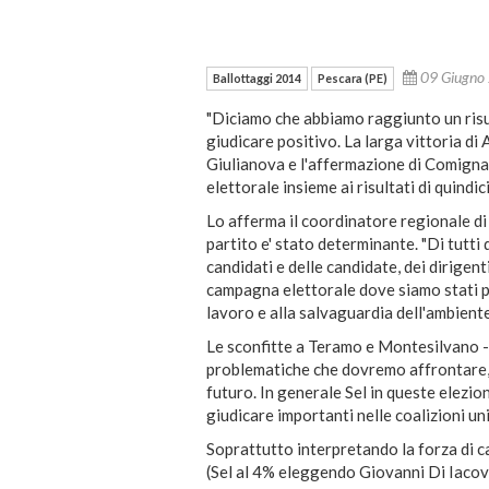
09 Giugn
Ballottaggi 2014
Pescara (PE)
"Diciamo che abbiamo raggiunto un risu
giudicare positivo. La larga vittoria d
Giulianova e l'affermazione di Comignan
elettorale insieme ai risultati di quindici
Lo afferma il coordinatore regionale d
partito e' stato determinante. "Di tutti 
candidati e delle candidate, dei dirigenti
campagna elettorale dove siamo stati po
lavoro e alla salvaguardia dell'ambiente
Le sconfitte a Teramo e Montesilvano -
problematiche che dovremo affrontare, d
futuro. In generale Sel in queste elezio
giudicare importanti nelle coalizioni uni
Soprattutto interpretando la forza di c
(Sel al 4% eleggendo Giovanni Di Iacovo 