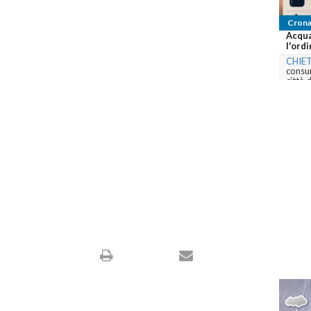
Crona
Acqua
l'ordi
CHIET
consum
città 
com