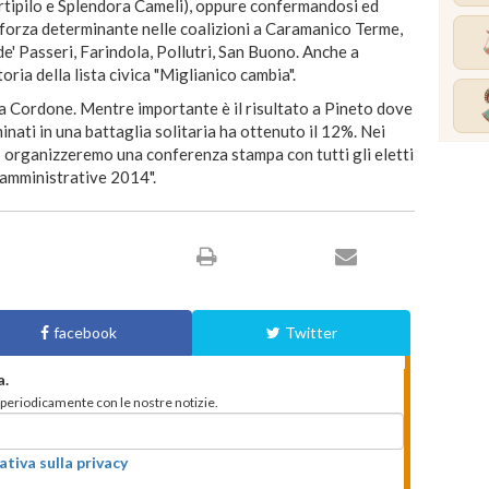
rtipilo e Splendora Cameli), oppure confermandosi ed
 forza determinante nelle coalizioni a Caramanico Terme,
e' Passeri, Farindola, Pollutri, San Buono. Anche a
ria della lista civica "Miglianico cambia".
la Cordone. Mentre importante è il risultato a Pineto dove
nati in una battaglia solitaria ha ottenuto il 12%. Nei
- organizzeremo una conferenza stampa con tutti gli eletti
i amministrative 2014".
facebook
Twitter
a.
to periodicamente con le nostre notizie.
ativa sulla privacy