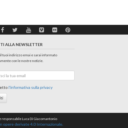
ITI ALLA NEWSLETTER
 il tuoi indirizzo emai e sarai informato
amente con le nostre notizie.
etto
l'informativa sulla privacy
iti
ore responsabile Luca Di Giacomantonio
opere derivate 4.0 Internazionale.