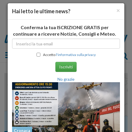
×
Hai letto le ultime news?
Conferma la tua ISCRIZIONE GRATIS per
continuare a ricevere Notizie, Consigli e Meteo.
Toggle navigation
Accetto
l'informativa sulla privacy
Iscriviti
No grazie
Cronaca