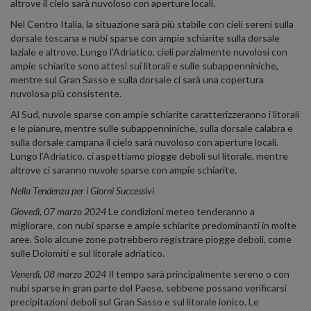
altrove il cielo sarà nuvoloso con aperture locali.
Nel Centro Italia, la situazione sarà più stabile con cieli sereni sulla
dorsale toscana e nubi sparse con ampie schiarite sulla dorsale
laziale e altrove. Lungo l'Adriatico, cieli parzialmente nuvolosi con
ampie schiarite sono attesi sui litorali e sulle subappenniniche,
mentre sul Gran Sasso e sulla dorsale ci sarà una copertura
nuvolosa più consistente.
Al Sud, nuvole sparse con ampie schiarite caratterizzeranno i litorali
e le pianure, mentre sulle subappenniniche, sulla dorsale calabra e
sulla dorsale campana il cielo sarà nuvoloso con aperture locali.
Lungo l'Adriatico, ci aspettiamo piogge deboli sul litorale, mentre
altrove ci saranno nuvole sparse con ampie schiarite.
Nella Tendenza per i Giorni Successivi
Giovedì, 07 marzo 2024
Le condizioni meteo tenderanno a
migliorare, con nubi sparse e ampie schiarite predominanti in molte
aree. Solo alcune zone potrebbero registrare piogge deboli, come
sulle Dolomiti e sul litorale adriatico.
Venerdì, 08 marzo 2024
Il tempo sarà principalmente sereno o con
nubi sparse in gran parte del Paese, sebbene possano verificarsi
precipitazioni deboli sul Gran Sasso e sul litorale ionico. Le