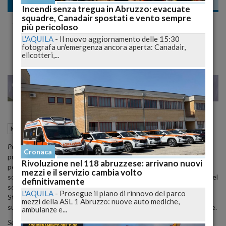
Meteo
Incendi senza tregua in Abruzzo: evacuate
squadre, Canadair spostati e vento sempre
Analisi Meteorologica a Lungo Termine:
più pericoloso
Proiezioni e Tendenze Meteo
L'AQUILA
-
Il nuovo aggiornamento delle 15:30
fotografa un'emergenza ancora aperta: Canadair,
elicotteri,...
22
25
MILANO
26 Febbraio 2024
12:29
Meteo
Roma (RM)
Prima Settimana (26 febbraio - 4 marzo):
Il Mediterraneo esperirà
Cronaca
precipitazioni sopra la media a causa di un regime di blocco. Le
Rivoluzione nel 118 abruzzese: arrivano nuovi
perturbazioni oceaniche porteranno piogge abbondanti
mezzi e il servizio cambia volto
soprattutto al Centro-Nord Italia, nei Pirenei, nel Nord Algeria e nel
definitivamente
settore sud-orientale. Le precipitazioni saranno più scarse sugli
L'AQUILA
-
Prosegue il piano di rinnovo del parco
Stati centro-orientali e settentrionali. Le temperature saranno
mezzi della ASL 1 Abruzzo: nuove auto mediche,
superiori alla media, soprattutto nell'Europa centro-settentrionale.
ambulanze e...
Seconda Settimana (4 marzo - 11 marzo):
Si prevede una diminuzione