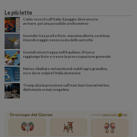
Le più lette
Caldo record sull'Italia: il peggio deve ancora
arrivare, poi una possibile svolta meteo
Incendio tra Lucoli e Roio, massima allerta: continua
il monitoraggio senza sosta delle autorità
Incendi senza tregua nell’Aquilano: il fuoco
raggiunge Roio e cresce la preoccupazione generale
Meteo ribaltato nel weekend: nubifragi e grandine,
ecco dove colpirà l’Italia domenica
Trump alza la pressione sull’Iran: basi Usa nel mirino,
diplomazia ormai congelata
Oroscopo del Giorno
powered by
OROSCOPO
ORE