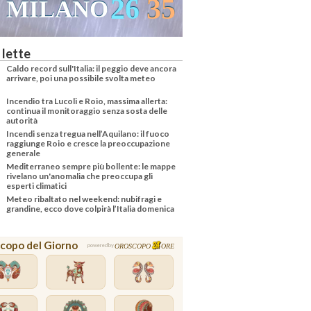
26
35
MILANO
 lette
Caldo record sull'Italia: il peggio deve ancora
arrivare, poi una possibile svolta meteo
Incendio tra Lucoli e Roio, massima allerta:
continua il monitoraggio senza sosta delle
autorità
Incendi senza tregua nell’Aquilano: il fuoco
raggiunge Roio e cresce la preoccupazione
generale
Mediterraneo sempre più bollente: le mappe
rivelano un'anomalia che preoccupa gli
esperti climatici
Meteo ribaltato nel weekend: nubifragi e
grandine, ecco dove colpirà l’Italia domenica
copo del Giorno
OROSCOPO
ORE
powered by