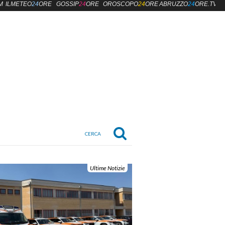
M
ILMETEO
24
ORE
GOSSIP
24
ORE
OROSCOPO
24
ORE
ABRUZZO
24
ORE.TV
Ultime Notizie