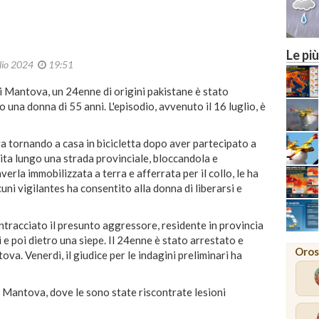
Le più
lio 2024
19:51
di Mantova, un 24enne di origini pakistane è stato
o una donna di 55 anni. L'episodio, avvenuto il 16 luglio, è
va tornando a casa in bicicletta dopo aver partecipato a
uita lungo una strada provinciale, bloccandola e
erla immobilizzata a terra e afferrata per il collo, le ha
lcuni vigilantes ha consentito alla donna di liberarsi e
ntracciato il presunto aggressore, residente in provincia
i e poi dietro una siepe. Il 24enne è stato arrestato e
Oros
va. Venerdì, il giudice per le indagini preliminari ha
i Mantova, dove le sono state riscontrate lesioni