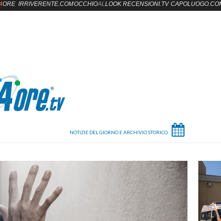
4
ORE
IRRIVERENTE.COM
OCCHIO
AL
LOOK
RECENSIONI.TV
CAPOLUOGO.CO