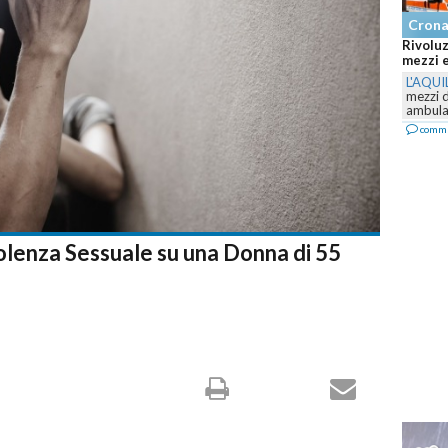
Cron
Rivoluz
mezzi e
L'AQUI
mezzi 
ambulan
comm
lenza Sessuale su una Donna di 55