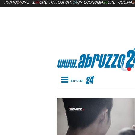
PUNTO
24
ORE
IL
24
ORE
TUTTOSPORT
24
ORE
ECONOMIA
24
ORE
CUCINA
2
Toggle navigation