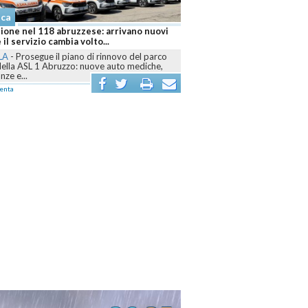
aca
ione nel 118 abruzzese: arrivano nuovi
 il servizio cambia volto...
LA
-
Prosegue il piano di rinnovo del parco
della ASL 1 Abruzzo: nuove auto mediche,
ze e...
enta