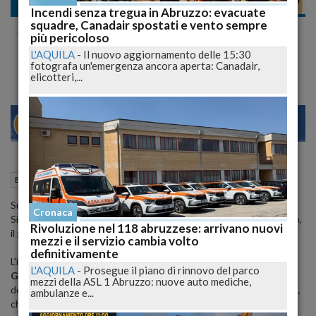
Economia
Incendi senza tregua in Abruzzo: evacuate
squadre, Canadair spostati e vento sempre
Auriti, inventore del Simec, a convegno sulla
più pericoloso
restituzione del debito
L'AQUILA
-
Il nuovo aggiornamento delle 15:30
fotografa un'emergenza ancora aperta: Canadair,
elicotteri,...
30
27
29
VENEZIA
05 Novembre 2012
09:16
Economia
L'Aquila (AQ)
Sulle tracce della teoria del
Prof. Giacinto Auriti
, l'inventore del
Cronaca
Simec, un Convegno nella Sala del Palazzo De Crecchio di Lanciano,
Rivoluzione nel 118 abruzzese: arrivano nuovi
il giorno 11 Novembre alle ore 10:30.
mezzi e il servizio cambia volto
definitivamente
L'incontro è organizzato dalle associazioni "
Gli Amici di Beppe
L'AQUILA
-
Prosegue il piano di rinnovo del parco
Grillo
", "Setedigiustizia.org", "Terra Nostra" ed è incentrato sul
mezzi della ASL 1 Abruzzo: nuove auto mediche,
debito pubblico, ancor di più sul pensiero di Auriti, il valore indotto,
ambulanze e...
che credeva nella "proprietà popolare della moneta", non più