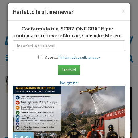
×
Hai letto le ultime news?
Conferma la tua ISCRIZIONE GRATIS per
continuare a ricevere Notizie, Consigli e Meteo.
Toggle navigation
Accetto
l'informativa sulla privacy
Iscriviti
No grazie
Cronaca