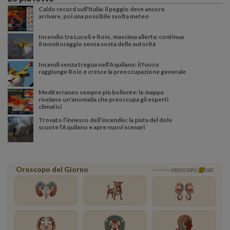
Caldo record sull'Italia: il peggio deve ancora
arrivare, poi una possibile svolta meteo
Incendio tra Lucoli e Roio, massima allerta: continua
il monitoraggio senza sosta delle autorità
Incendi senza tregua nell’Aquilano: il fuoco
raggiunge Roio e cresce la preoccupazione generale
Mediterraneo sempre più bollente: le mappe
rivelano un'anomalia che preoccupa gli esperti
climatici
Trovato l’innesco dell’incendio: la pista del dolo
scuote l’Aquilano e apre nuovi scenari
Oroscopo del Giorno
powered by
OROSCOPO
ORE