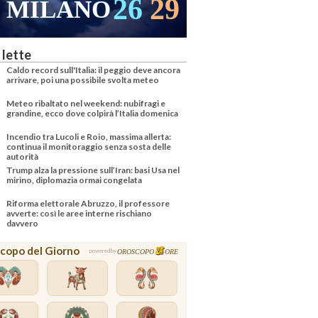
26
29
MILANO
 lette
Caldo record sull'Italia: il peggio deve ancora
arrivare, poi una possibile svolta meteo
Meteo ribaltato nel weekend: nubifragi e
grandine, ecco dove colpirà l’Italia domenica
Incendio tra Lucoli e Roio, massima allerta:
continua il monitoraggio senza sosta delle
autorità
Trump alza la pressione sull’Iran: basi Usa nel
mirino, diplomazia ormai congelata
Riforma elettorale Abruzzo, il professore
avverte: così le aree interne rischiano
davvero
copo del Giorno
OROSCOPO
ORE
powered by