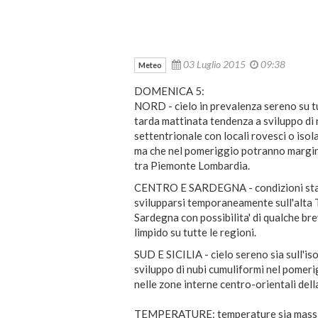
03 Luglio 2015
09:38
Meteo
DOMENICA 5:
NORD - cielo in prevalenza sereno su tu
tarda mattinata tendenza a sviluppo di 
settentrionale con locali rovesci o iso
ma che nel pomeriggio potranno margin
tra Piemonte Lombardia.
CENTRO E SARDEGNA - condizioni stabi
svilupparsi temporaneamente sull'alta T
Sardegna con possibilita' di qualche br
limpido su tutte le regioni.
SUD E SICILIA - cielo sereno sia sull'is
sviluppo di nubi cumuliformi nel pomerig
nelle zone interne centro-orientali della
TEMPERATURE: temperature sia massime 