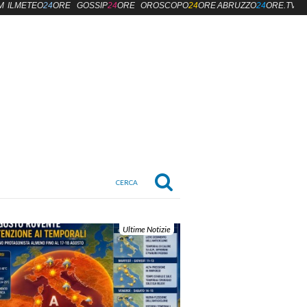
M
ILMETEO
24
ORE
GOSSIP
24
ORE
OROSCOPO
24
ORE
ABRUZZO
24
ORE.TV
Ultime Notizie