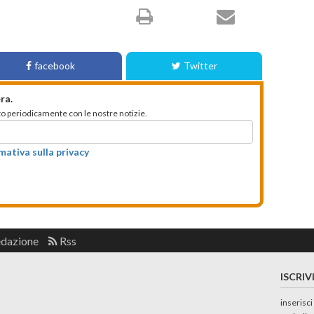
facebook
Twitter
ra.
mato periodicamente con le nostre notizie.
rmativa sulla privacy
edazione
Rss
ISCRIV
inserisci