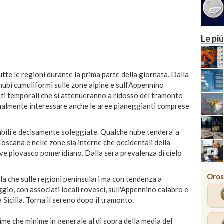
Le più
tte le regioni durante la prima parte della giornata. Dalla
nubi cumuliformi sulle zone alpine e sull'Appennino
lati temporali che si attenueranno a ridosso del tramonto
almente interessare anche le aree pianeggianti comprese
li e decisamente soleggiate. Qualche nube tendera' a
oscana e nelle zone sia interne che occidentali della
eve piovasco pomeridiano. Dalla sera prevalenza di cielo
Oros
ola che sulle regioni peninsulari ma con tendenza a
gio, con associati locali rovesci, sull'Appennino calabro e
 Sicilia. Torna il sereno dopo il tramonto.
che minime in generale al di sopra della media del