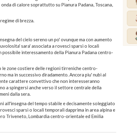
i onda di calore soprattutto su Pianura Padana, Toscana,
 regime di brezza.
insegna del cielo sereno un po' ovunque ma con aumento
nuvolosita' sara' associata a rovesci sparsi o locali
on possibile interessamento della Pianura Padana centro-
 le zone costiere delle regioni tirreniche centro-
orno ma in successivo diradamento. Ancora piu' nubi al
lente carattere convettivo che non interesseranno
 a spingersi anche verso il settore centrale della
meni dalla sera.
 all'insegna del tempo stabile e decisamente soleggiato
n rovesci sparsi o locali temporali dapprima in area alpina e
ntero Triveneto, Lombardia centro-orientale ed Emilia