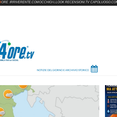
4
ORE
IRRIVERENTE.COM
OCCHIO
AL
LOOK
RECENSIONI.TV
CAPOLUOGO.CO