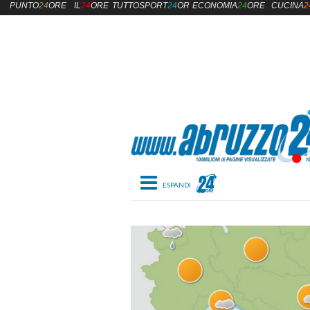
PUNTO
24
ORE
IL
24
ORE
TUTTOSPORT
24
ORE
ECONOMIA
24
ORE
CUCINA
2
Toggle navigation