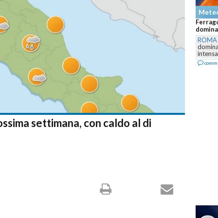
Mete
Ferrago
dominan
ROMA
dominar
intensa,
comm
ossima settimana, con caldo al di