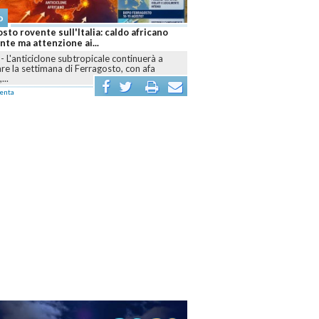
o
sto rovente sull'Italia: caldo africano
te ma attenzione ai...
-
L'anticiclone subtropicale continuerà a
e la settimana di Ferragosto, con afa
...
enta