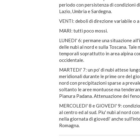
periodo con persistenza di condizioni d
Lazio, Umbria e Sardegna.
VENTI: deboli di direzione variabile o a
MARI: tutti poco mossi.
LUNEDI' 6: permane una situazione all'
delle nubi al nord e sulla Toscana. Tale 
temporali soprattutto in area alpina c
occidentale.
MARTEDI' 7: un po' di nubi attese lungo
meridionali durante le prime ore del gi
nord con precipitazioni sparse a preva
soltanto le aree montuose ma tenderanno
Pianura Padana. Attenuazione dei feno
MERCOLEDI' 8 e GIOVEDI' 9: condizioni
al centro ed al sud. Piu' nubi al nord co
nella giornata di giovedi' anche sull'i
Romagna.