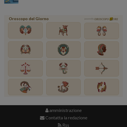
Oroscopo del Giorno
powered by
OROSCOPO
ORE
amministrazione
Contatta la redazione
Rss