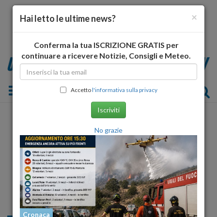
×
Hai letto le ultime news?
Conferma la tua ISCRIZIONE GRATIS per
continuare a ricevere Notizie, Consigli e Meteo.
Toggle navigation
Accetto
l'informativa sulla privacy
Iscriviti
No grazie
Cronaca