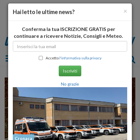
×
Hai letto le ultime news?
Conferma la tua ISCRIZIONE GRATIS per
continuare a ricevere Notizie, Consigli e Meteo.
Toggle navigation
Accetto
l'informativa sulla privacy
Iscriviti
No grazie
Cronaca