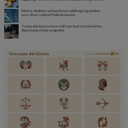
Meteo ribaltato nel weekend: nubifragi e grandine,
ecco dove colpirà l’Italia domenica
Trump alza la pressione sull’Iran: basi Usa nel mirino,
diplomazia ormai congelata
Oroscopo del Giorno
powered by
OROSCOPO
ORE