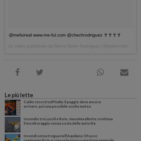
@mefuireal www.me-fui.com @chechrodriguez 👙👙👙👙
Un video pubblicato da María Belén Rodriguez (@belenrodriguezreal) in data: 4 Mag 2015 alle ore 03:56 PDT
Le più lette
Caldo record sull'Italia: il peggio deve ancora
arrivare, poi una possibile svolta meteo
Incendio tra Lucoli e Roio, massima allerta: continua
il monitoraggio senza sosta delle autorità
Incendi senza tregua nell’Aquilano: il fuoco
raggiunge Roio e cresce la preoccupazione generale