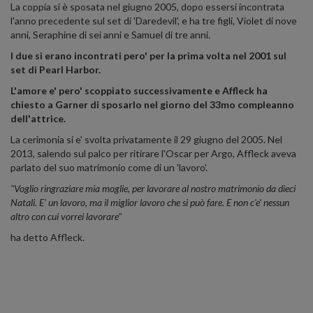
La coppia si è sposata nel giugno 2005, dopo essersi incontrata
l'anno precedente sul set di 'Daredevil', e ha tre figli, Violet di nove
anni, Seraphine di sei anni e Samuel di tre anni.
I due si erano incontrati pero' per la prima volta nel 2001 sul
set di Pearl Harbor.
L'amore e' pero' scoppiato successivamente e Affleck ha
chiesto a Garner di sposarlo nel giorno del 33mo compleanno
dell'attrice.
La cerimonia si e' svolta privatamente il 29 giugno del 2005. Nel
2013, salendo sul palco per ritirare l'Oscar per Argo, Affleck aveva
parlato del suo matrimonio come di un 'lavoro'.
"Voglio ringraziare mia moglie, per lavorare al nostro matrimonio da dieci
Natali. E' un lavoro, ma il miglior lavoro che si può fare. E non c'e' nessun
altro con cui vorrei lavorare"
ha detto Affleck.