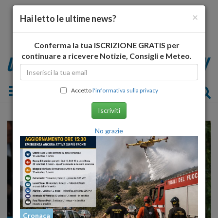
×
Hai letto le ultime news?
Conferma la tua ISCRIZIONE GRATIS per
continuare a ricevere Notizie, Consigli e Meteo.
Toggle navigation
Accetto
l'informativa sulla privacy
Iscriviti
No grazie
Cronaca