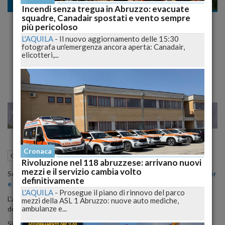
Cronaca dal mondo
Incendi senza tregua in Abruzzo: evacuate
squadre, Canadair spostati e vento sempre
#BenAffleck e #JenniferGarner Divorziano
più pericoloso
Dopo 10 Anni Di Matrimonio! @BenAffleck
L'AQUILA
-
Il nuovo aggiornamento delle 15:30
fotografa un'emergenza ancora aperta: Canadair,
@JennAffleck
elicotteri,...
"Ci occuperemo insieme dei nostri figli!"
26
35
VENEZIA
Cronaca
01 Luglio 2015
11:32
Cronaca dal mondo
Rivoluzione nel 118 abruzzese: arrivano nuovi
mezzi e il servizio cambia volto
Scoppia una delle coppie più famose di Hollywood.
Jennifer Garner
definitivamente
e Ben Affleck
divorziano dopo 10 anni di matrimonio.
L'AQUILA
-
Prosegue il piano di rinnovo del parco
L'annuncio, tramite un comunicato congiunto, arriva all'indomani
mezzi della ASL 1 Abruzzo: nuove auto mediche,
ambulanze e...
dell'anniversario di matrimonio.
Si tratterebbe di una separazione consensuale e i legali dei due