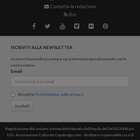
Contatta la redazione
Rss
ISCRIVITI ALLA NEWSLETTER
inserisci il tuoi indirizzo emai e sarai informato periodicamente con le
nostre notizie.
Email
Accetto
l'informativa sulla privacy
Iscriviti
Registrazione alla sezione stampa del tribunale dell'Aquila del 26/01/2006 al n.
550 - Associazione Culturale Capoluogo.com - direttore responsabile Luca Di