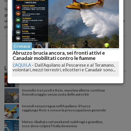
con l'elisoccorso.
Secondo i primi accertamenti, la bambina, che si trovava con un
gruppo di turisti per trascorrere la giornata, potrebbe aver avuto
un malore dovuto a una congestione. L'episodio ha destato grande
preoccupazione tra i presenti.
Cronaca
Abruzzo brucia ancora, sei fronti attivi e
Canadair mobilitati contro le fiamme
L'AQUILA
-
Dall’Aquilano al Pescarese e al Teramano,
Le più lette
volontari, mezzi terrestri, elicotteri e Canadair sono...
Caldo record sull'Italia: il peggio deve ancora
arrivare, poi una possibile svolta meteo
Incendio tra Lucoli e Roio, massima allerta: continua
il monitoraggio senza sosta delle autorità
Incendi senza tregua nell’Aquilano: il fuoco
raggiunge Roio e cresce la preoccupazione generale
Meteo ribaltato nel weekend: nubifragi e grandine,
ecco dove colpirà l’Italia domenica