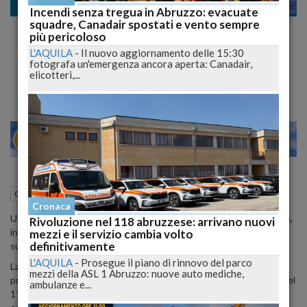
Cronaca
Incendi senza tregua in Abruzzo: evacuate
squadre, Canadair spostati e vento sempre
Bimba di 10 Anni in Arresto Cardiaco nella
più pericoloso
Piscina di un Hotel: Soccorsa e Rianimata
L'AQUILA
-
Il nuovo aggiornamento delle 15:30
fotografa un'emergenza ancora aperta: Canadair,
dal 118
elicotteri,...
20
26
MILANO
01 Luglio 2024
10:41
Cronaca
Scanno (AQ)
Cronaca
Un episodio drammatico ha scosso il pomeriggio di oggi, 30 giugno,
Rivoluzione nel 118 abruzzese: arrivano nuovi
in un hotel sul lago di Scanno, dove una bambina di 10 anni ha
mezzi e il servizio cambia volto
definitivamente
subito un arresto cardiaco mentre faceva il bagno in piscina.
L'AQUILA
-
Prosegue il piano di rinnovo del parco
La piccola, che stava annaspando e perdendo i sensi, è stata
mezzi della ASL 1 Abruzzo: nuove auto mediche,
prontamente soccorsa e rianimata a bordo vasca dagli operatori del
ambulanze e...
118. Successivamente, è stata trasportata d'urgenza in ospedale