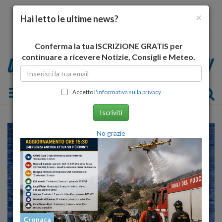
×
Hai letto le ultime news?
Conferma la tua ISCRIZIONE GRATIS per
continuare a ricevere Notizie, Consigli e Meteo.
Toggle navigation
Accetto
l'informativa sulla privacy
Iscriviti
No grazie
Cronaca