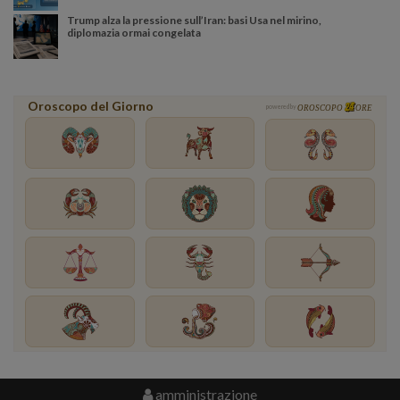
Trump alza la pressione sull’Iran: basi Usa nel mirino,
diplomazia ormai congelata
Oroscopo del Giorno
powered by
OROSCOPO
ORE
amministrazione