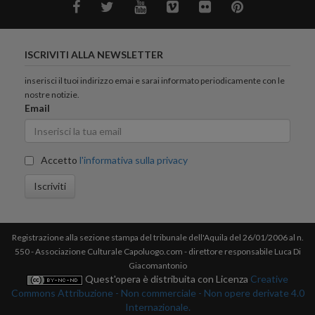
ISCRIVITI ALLA NEWSLETTER
inserisci il tuoi indirizzo emai e sarai informato periodicamente con le
nostre notizie.
Email
Accetto
l'informativa sulla privacy
Iscriviti
Registrazione alla sezione stampa del tribunale dell'Aquila del 26/01/2006 al n.
550 - Associazione Culturale Capoluogo.com - direttore responsabile Luca Di
Giacomantonio
Quest'opera è distribuita con Licenza
Creative
Commons Attribuzione - Non commerciale - Non opere derivate 4.0
Internazionale.