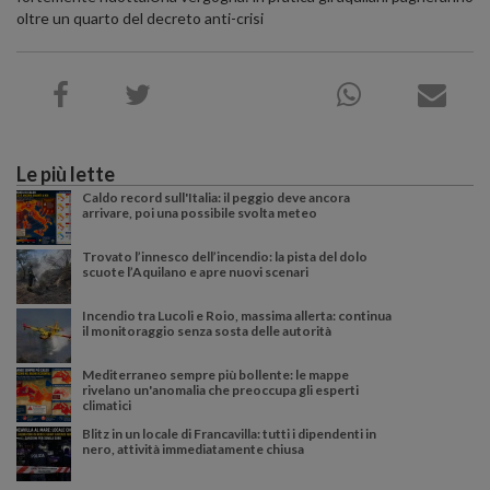
oltre un quarto del decreto anti-crisi
Le più lette
Caldo record sull'Italia: il peggio deve ancora
arrivare, poi una possibile svolta meteo
Trovato l’innesco dell’incendio: la pista del dolo
scuote l’Aquilano e apre nuovi scenari
Incendio tra Lucoli e Roio, massima allerta: continua
il monitoraggio senza sosta delle autorità
Mediterraneo sempre più bollente: le mappe
rivelano un'anomalia che preoccupa gli esperti
climatici
Blitz in un locale di Francavilla: tutti i dipendenti in
nero, attività immediatamente chiusa