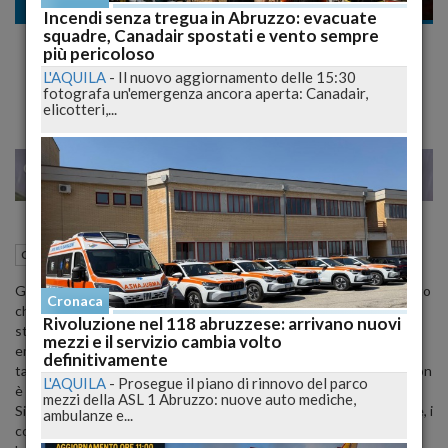
Cronaca
Incendi senza tregua in Abruzzo: evacuate
squadre, Canadair spostati e vento sempre
Bocciati emendamenti sulle tasse. L'ira di
più pericoloso
Lolli
L'AQUILA
-
Il nuovo aggiornamento delle 15:30
fotografa un'emergenza ancora aperta: Canadair,
elicotteri,...
29
38
MILANO
21 Luglio 2009
19:28
Cronaca
L'Aquila (AQ)
Giovanni Lolli, deputato aquilano del Pd, giudica "gravissimo" il fatto
Cronaca
che "nonostante le solenni promesse di Silvio Berlusconi" siano
Rivoluzione nel 118 abruzzese: arrivano nuovi
stati respinti, nell'esame del decreto anti-crisi alla Camera, gli
mezzi e il servizio cambia volto
emendamenti "con cui chiedevamo il rinvio della restituzione delle
definitivamente
tasse sospese per tutti i cittadini delle zone colpite dal sisma". "Non
L'AQUILA
-
Prosegue il piano di rinnovo del parco
è bastata - si rammarica Lolli - la protesta ferma e decisa del
mezzi della ASL 1 Abruzzo: nuove auto mediche,
Sindaco dell'Aquila, Massimo Cialente, non sono bastate le lettere, i
ambulanze e...
comunicati dei comitati, le tantissime voci degli aquilani, non è