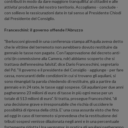
contributi in modo da dare maggiore tranquillita' ai cittadini e alle
attivita' produttive del nostro territorio. Accogliamo - conclude -
con sollievo le rassicurazioni date in tal senso al Presidente Chiodi
dal Presidente del Consiglio.
Franceschini: il governo offende l'Abruzzo
"Berlusconi giovedì in una conferenza stampa all'Aquila aveva detto
che le vittime del terremoto non avrebbero dovuto restituire da
gennaio le tasse non pagate. Con l'approvazione del decreto anti-
crisi (in commissione alla Camera, ndr) abbiamo scoperto che si
trattava dell'ennesima falsità", dice Dario Franceschini, segretario
del Pd. "Il governo e il presidente del Consiglio - aggiunge - per fare
cassa, noncuranti delle condizioni in cui si trovano gli aquilani, si
sono rimangiati la parola chiedendo di restituire, già a partire da
gennaio e in 24 rate, le tasse oggi sospese. Gli aquilani per due anni
pagheranno 23 milioni di euro di tasse in più ogni mese per un
totale di 513 milioni di euro". Si tratta, prosegue Franceschini, "di
una decisione grave e irresponsabile che rischia di uccidere le
possibilità di ripresa della città. E' una cosa assurda visto che fino
ad oggi in caso di terremoto si prevedeva che la restituzione dei
tributi sospesi venisse dilazionata negli anni e in una percentuale
fortemente ridotta.Una vergogna: in pratica gli aquilani pagheranno