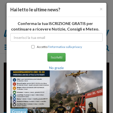
×
Hai letto le ultime news?
Conferma la tua ISCRIZIONE GRATIS per
continuare a ricevere Notizie, Consigli e Meteo.
Toggle navigation
Accetto
l'informativa sulla privacy
Iscriviti
No grazie
Cronaca