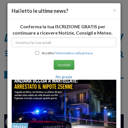
×
Hai letto le ultime news?
Conferma la tua ISCRIZIONE GRATIS per
continuare a ricevere Notizie, Consigli e Meteo.
Toggle navigation
Accetto
l'informativa sulla privacy
Iscriviti
Politica
No grazie
CNA: indecente l'Abruzzo maglia nera
d'Italia per le auto blu
24
27
MILANO
Meteo