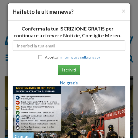
×
Hai letto le ultime news?
Conferma la tua ISCRIZIONE GRATIS per
continuare a ricevere Notizie, Consigli e Meteo.
Toggle navigation
Accetto
l'informativa sulla privacy
Iscriviti
No grazie
Cronaca