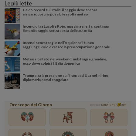
Le più lette
Caldo record sull'Italia: il peggio deve ancora
arrivare, poi una possibile svolta meteo
Incendio tra Lucoli e Roio, massima allerta: continua
il monitoraggio senza sosta delle autorità
Incendi senza tregua nell’Aquilano: il fuoco
raggiunge Roio e cresce la preoccupazione generale
Meteo ribaltato nel weekend: nubifragi e grandine,
ecco dove colpirà l’Italia domenica
Trump alza la pressione sull’Iran: basi Usa nel mirino,
diplomazia ormai congelata
Oroscopo del Giorno
powered by
OROSCOPO
ORE