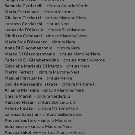
Samuele Cardarelli
– cintura Arancio/Verde
Maria Castellucci
– cintura Marrone
Giuliano Cicchetti
– cintura Marrone/Nera
Lorenzo Cordeschi
– cintura Nera
Leonardo D’Alessio
– cintura Blu/Marrone
Giuditta Colaianni
– cintura Marrone/Nera
Maria Sole D’Ascenzo
– cintura Nera
Anna Di Giacomantonio
– cintura Nera
Marco Di Giacomantonio
– cintura Marrone/Nera
Federico Di Giamberardino
– cintura Arancio/Verde
Gabriella Mariapia Di Marzio
– cintura Nera
Pietro Ferretti
– cintura Marrone/Nera
Manuel Fluttuante
– cintura Verde
Davide Alessandro Istrate
– cintura Marrone II
Arianna Marenna
– cintura Marrone/Nera
Chiara Marsili
– cintura Verde/Blu
Kaitano Nazaj
– cintura Bianca/Gialla
Valerio Patrizi
– cintura Marrone/Nera
Lorenzo Sabatini
– cintura Gialla/Arancio
Andrea Santoro
– cintura Marrone
Sofia Spera
– cintura Marrone/Nera
Andrea Shkolnyy
– cintura Arancio/Verde.