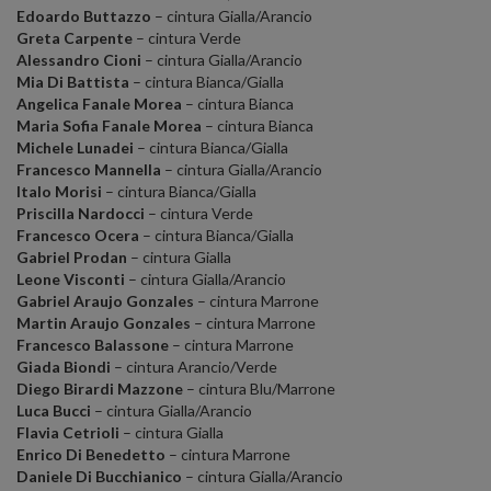
Edoardo Buttazzo
– cintura Gialla/Arancio
Greta Carpente
– cintura Verde
Alessandro Cioni
– cintura Gialla/Arancio
Mia Di Battista
– cintura Bianca/Gialla
Angelica Fanale Morea
– cintura Bianca
Maria Sofia Fanale Morea
– cintura Bianca
Michele Lunadei
– cintura Bianca/Gialla
Francesco Mannella
– cintura Gialla/Arancio
Italo Morisi
– cintura Bianca/Gialla
Priscilla Nardocci
– cintura Verde
Francesco Ocera
– cintura Bianca/Gialla
Gabriel Prodan
– cintura Gialla
Leone Visconti
– cintura Gialla/Arancio
Gabriel Araujo Gonzales
– cintura Marrone
Martin Araujo Gonzales
– cintura Marrone
Francesco Balassone
– cintura Marrone
Giada Biondi
– cintura Arancio/Verde
Diego Birardi Mazzone
– cintura Blu/Marrone
Luca Bucci
– cintura Gialla/Arancio
Flavia Cetrioli
– cintura Gialla
Enrico Di Benedetto
– cintura Marrone
Daniele Di Bucchianico
– cintura Gialla/Arancio