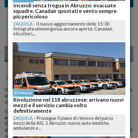
Cronaca
Incendi senza tregua in Abruzzo: evacuate
squadre, Canadair spostati e vento sempre
CPGA Karate L’Aquila, esami da record:
più pericoloso
cinture, emozioni e crescita sportiva
L'AQUILA
-
Il nuovo aggiornamento delle 15:30
fotografa un'emergenza ancora aperta: Canadair,
elicotteri,...
22
25
NO
VENEZIA
06 Luglio 2026
10:55
Cronaca
L'Aquila (AQ)
Due giornate dedicate ai passaggi di grado hanno riunito giovani e agonisti,
Cronaca
premiando impegno, tecnica, disciplina e il lavoro svolto durante l’intera
Rivoluzione nel 118 abruzzese: arrivano nuovi
stagione sportiva aquilana.
mezzi e il servizio cambia volto
definitivamente
Grande partecipazione e forte spirito di squadra agli
esami per il
passaggio di cintura
organizzati dal
Centro Polisportivo
L'AQUILA
-
Prosegue il piano di rinnovo del parco
mezzi della ASL 1 Abruzzo: nuove auto mediche,
Giovanile Aquilano – Karate
. Le prove si sono svolte nelle
ambulanze e...
giornate di lunedì
22 e 29 giugno
, coinvolgendo numerosi atleti del
settore giovanile e agonistico della società diretta dal
maestro