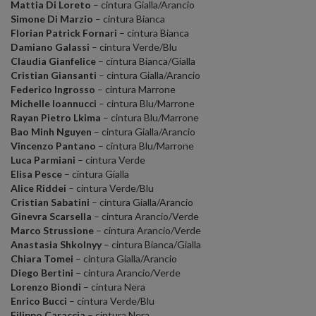
Mattia Di Loreto
– cintura Gialla/Arancio
Simone Di Marzio
– cintura Bianca
Florian Patrick Fornari
– cintura Bianca
Damiano Galassi
– cintura Verde/Blu
Claudia Gianfelice
– cintura Bianca/Gialla
Cristian Giansanti
– cintura Gialla/Arancio
Federico Ingrosso
– cintura Marrone
Michelle Ioannucci
– cintura Blu/Marrone
Rayan Pietro Lkima
– cintura Blu/Marrone
Bao Minh Nguyen
– cintura Gialla/Arancio
Vincenzo Pantano
– cintura Blu/Marrone
Luca Parmiani
– cintura Verde
Elisa Pesce
– cintura Gialla
Alice Riddei
– cintura Verde/Blu
Cristian Sabatini
– cintura Gialla/Arancio
Ginevra Scarsella
– cintura Arancio/Verde
Marco Strussione
– cintura Arancio/Verde
Anastasia Shkolnyy
– cintura Bianca/Gialla
Chiara Tomei
– cintura Gialla/Arancio
Diego Bertini
– cintura Arancio/Verde
Lorenzo Biondi
– cintura Nera
Enrico Bucci
– cintura Verde/Blu
Filippo Caraccia
– cintura Nera