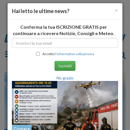
×
Hai letto le ultime news?
Conferma la tua ISCRIZIONE GRATIS per
continuare a ricevere Notizie, Consigli e Meteo.
Toggle navigation
Accetto
l'informativa sulla privacy
Iscriviti
No grazie
Cronaca