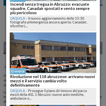
Meteo
Incendi senza tregua in Abruzzo: evacuate
squadre, Canadair spostati e vento sempre
Canicola al capolinea, crollo termico
più pericoloso
imminente: ecco dove cambia davvero
L'AQUILA
-
Il nuovo aggiornamento delle 15:30
fotografa un'emergenza ancora aperta: Canadair,
tutto subito
elicotteri,...
23
25
MILANO
30 Giugno 2026
16:36
Meteo
Roma (RM)
Cronaca
L’arrivo di un fronte atlantico ridurrà le temperature anche di otto gradi,
Rivoluzione nel 118 abruzzese: arrivano nuovi
riportando valori più vicini alla media dopo giorni di caldo estremo
mezzi e il servizio cambia volto
definitivamente
sull’Italia intera.
L'AQUILA
-
Prosegue il piano di rinnovo del parco
La lunga fase dominata dall’
anticiclone africano
sta per perdere
mezzi della ASL 1 Abruzzo: nuove auto mediche,
intensità. Dopo aver spinto le temperature su valori molto elevati e
ambulanze e...
alimentato condizioni di afa diffusa, la struttura subtropicale