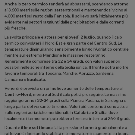
Anche lo
zero termico
tenderà ad abbassarsi, scendendo attorno
ai 3.600 metri sulle regioni settentrionali e mantenendosi vicino ai
4.000 metri sul resto della Penisola. Il sollievo sarà inizialmente più
evidente nei settori raggiunti dalle precipitazioni e dalle correnti
più fresche.
La svolta principale è attesa per
giovedì 2 luglio
, quando il calo
termico coinvolgerà il Nord-Est e gran parte del Centro-Sud. Le
temperature diminuiranno sensibilmente lungo l’Adriatico centrale,
mentre sull’estremo Meridione le massime resteranno
generalmente comprese tra
32 e 34 gradi
, con valori superiori
possibili nelle zone interne della Sicilia ionica. Il fronte potrà inoltre
favorire temporali tra Toscana, Marche, Abruzzo, Sardegna,
Campania e Basilicata.
Venerdì è previsto un primo lieve aumento delle temperature al
Centro-Nord
, mentre al Sud il calo potrà proseguire. Le massime
raggiungeranno i
32-34 gradi
sulla Pianura Padana, in Sardegna e
lungo parte del versante tirrenico. Valori più contenuti sono attesi
sulle regioni adriatiche meridionali, in
Calabria e Sicilia
, dove
localmente i termometri potrebbero fermarsi intorno ai 26-28 gradi.
Durante il
fine settimana
l’alta pressione tornerà gradualmente a
rafforzarsi, riportando stabilità e temperature in aumento su buona