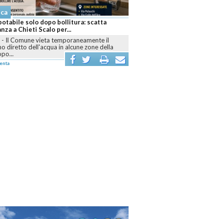
aca
otabile solo dopo bollitura: scatta
anza a Chieti Scalo per...
I
-
Il Comune vieta temporaneamente il
 diretto dell'acqua in alcune zone della
opo...
enta