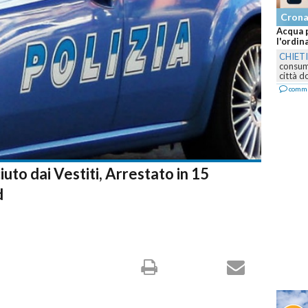
Cron
Acqua p
l'ordin
CHIET
consumo
città d
comm
uto dai Vestiti, Arrestato in 15
d