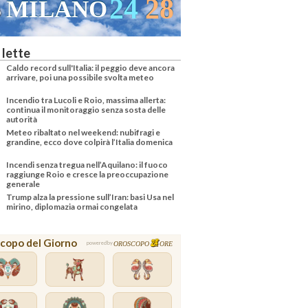
24
28
MILANO
 lette
Caldo record sull'Italia: il peggio deve ancora
arrivare, poi una possibile svolta meteo
Incendio tra Lucoli e Roio, massima allerta:
continua il monitoraggio senza sosta delle
autorità
Meteo ribaltato nel weekend: nubifragi e
grandine, ecco dove colpirà l’Italia domenica
Incendi senza tregua nell’Aquilano: il fuoco
raggiunge Roio e cresce la preoccupazione
generale
Trump alza la pressione sull’Iran: basi Usa nel
mirino, diplomazia ormai congelata
copo del Giorno
OROSCOPO
ORE
powered by