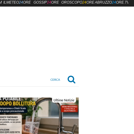
M
ILMETEO
24
ORE
GOSSIP
24
ORE
OROSCOPO
24
ORE
ABRUZZO
24
ORE.TV
Ultime Notizie