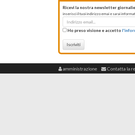
Ricevi la nostra newsletter giornalie
inserisci il tuoi indirizzo emai e sarai infor
Ho preso visione e accetto
l'info
Iscriviti
amministrazione
Contatta la r