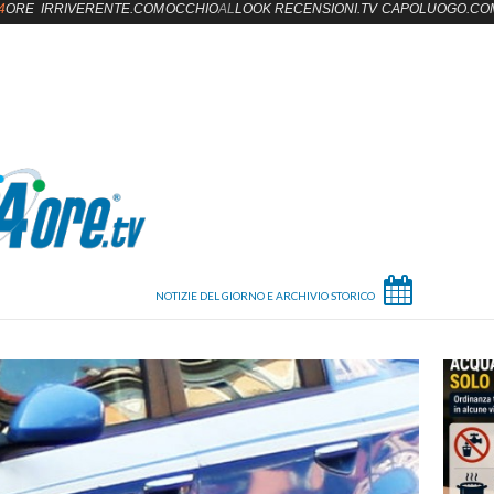
4
ORE
IRRIVERENTE.COM
OCCHIO
AL
LOOK
RECENSIONI.TV
CAPOLUOGO.CO