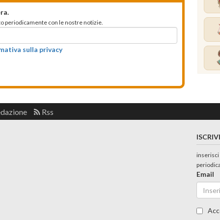
ra.
mato periodicamente con le nostre notizie.
rmativa sulla privacy
edazione
Rss
ISCRIV
inserisci
periodic
Email
Acc