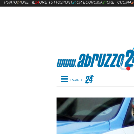
PUNTO
24
ORE
IL
24
ORE
TUTTOSPORT
24
ORE
ECONOMIA
24
ORE
CUCINA
2
Toggle navigation