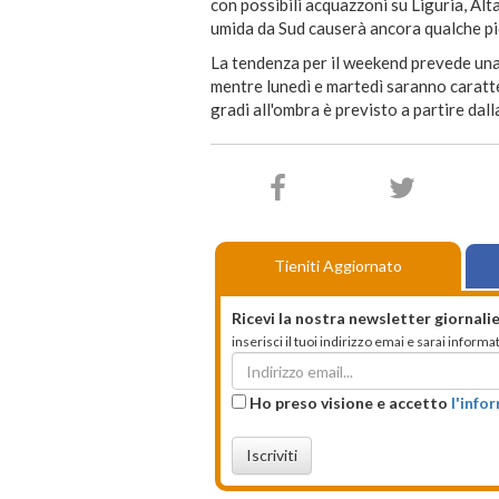
con possibili acquazzoni su Liguria, Alt
umida da Sud causerà ancora qualche p
La tendenza per il weekend prevede un
mentre lunedì e martedì saranno caratter
gradi all'ombra è previsto a partire dall
Tieniti Aggiornato
Ricevi la nostra newsletter giornalie
inserisci il tuoi indirizzo emai e sarai infor
Ho preso visione e accetto
l'info
Iscriviti