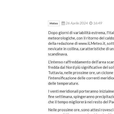
26 Aprile 2024
16:49
Meteo
Dopo giorni di variabilità estrema, l'It
meteorologiche, con il ritorno del caldo
della redazione di www.iLMeteo.it, sotto
nevicate in collina, caratteristiche di un
scandinava.
L'intenso raffreddamento dell'area scan
fredda dal Nord più significative del so
Tuttavia, nelle prossime ore, un ciclone
l'intensificazione delle correnti meridi
delle temperature.
I venti meridionali porteranno inizialme
fine settimana, spingeranno precipitazi
che il tempo migliorerà nel resto del Pa
Nelle prossime ore, sono attesi rovesci 