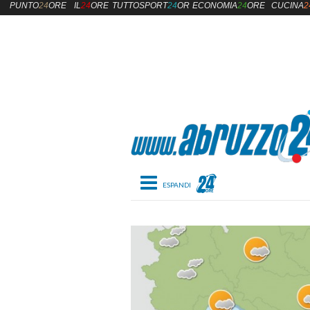
PUNTO
24
ORE
IL
24
ORE
TUTTOSPORT
24
ORE
ECONOMIA
24
ORE
CUCINA
2
Toggle navigation