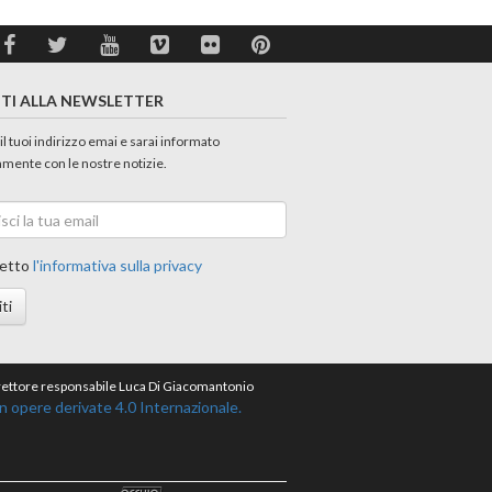
ITI ALLA NEWSLETTER
 il tuoi indirizzo emai e sarai informato
amente con le nostre notizie.
etto
l'informativa sulla privacy
iti
direttore responsabile Luca Di Giacomantonio
opere derivate 4.0 Internazionale.