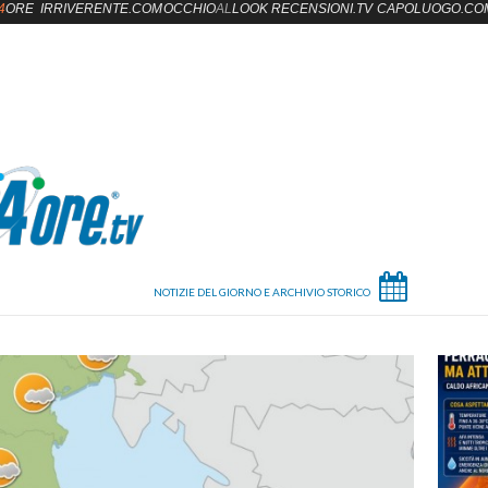
4
ORE
IRRIVERENTE.COM
OCCHIO
AL
LOOK
RECENSIONI.TV
CAPOLUOGO.CO