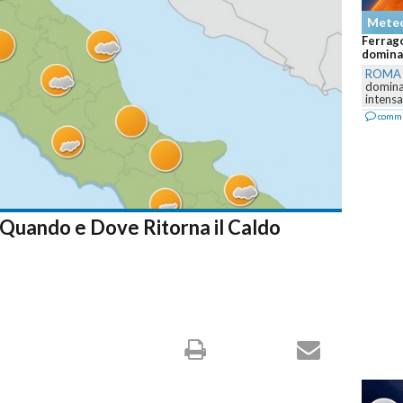
Mete
Ferrago
dominan
ROMA
dominar
intensa,
comm
: Quando e Dove Ritorna il Caldo