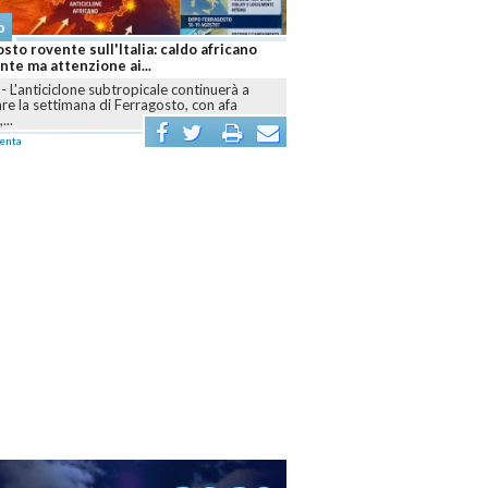
o
Meteo
sto rovente sull'Italia: caldo africano
Caldo africano senza tregua:
te ma attenzione ai...
bollente e cresce l'allarme sic
-
L'anticiclone subtropicale continuerà a
ROMA
-
L'anticiclone africano 
e la settimana di Ferragosto, con afa
dominare l'Italia almeno fino a
...
agosto,...
enta
commenta