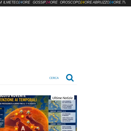
M
ILMETEO
24
ORE
GOSSIP
24
ORE
OROSCOPO
24
ORE
ABRUZZO
24
ORE.TV
Ultime Notizie