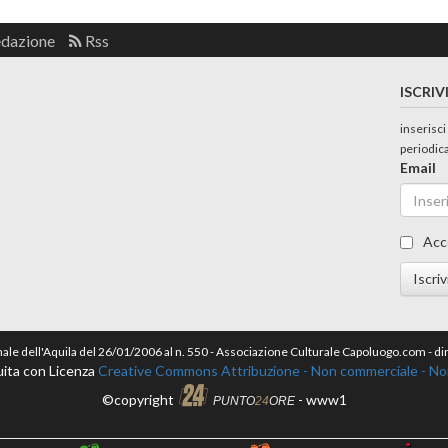
edazione
Rss
ISCRIV
inserisci
periodic
Email
Acc
Iscriv
nale dell'Aquila del 26/01/2006 al n. 550 - Associazione Culturale Capoluogo.com - 
ita con Licenza
Creative Commons Attribuzione - Non commerciale - Non 
©copyright
- www1
PUNTO
24
ORE