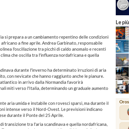
Le più
alia si prepara a un cambiamento repentino delle condizioni
 africano a fine aprile. Andrea Garbinato, responsabile
linea l'oscillazione tra picchi di caldo anomalo e recenti
 clima che oscilla tra l'influenza nordafricana e quella
dinava durante l'inverno ha determinato irruzioni di aria
lito, con nevicate che hanno raggiunto anche le pianure.
 atlantico in arrivo dalla Normandia favorirà
onali miti verso l'Italia, determinando un graduale aumento
Oros
nte aria umida e instabile con rovesci sparsi, ma durante il
oni intense verso il Nord-Ovest. Le previsioni indicano
ese durante il Ponte del 25 Aprile.
di transizione tra l'aria scandinava e quella nordafricana,