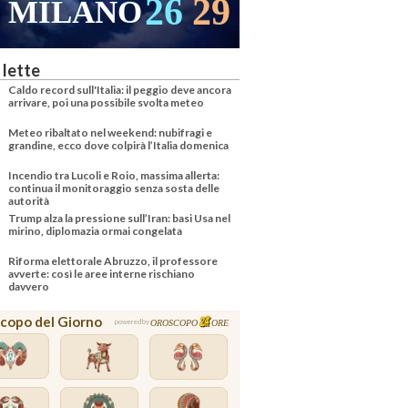
26
29
MILANO
VENEZ
 lette
Caldo record sull'Italia: il peggio deve ancora
arrivare, poi una possibile svolta meteo
Meteo ribaltato nel weekend: nubifragi e
grandine, ecco dove colpirà l’Italia domenica
Incendio tra Lucoli e Roio, massima allerta:
continua il monitoraggio senza sosta delle
autorità
Trump alza la pressione sull’Iran: basi Usa nel
mirino, diplomazia ormai congelata
Riforma elettorale Abruzzo, il professore
avverte: così le aree interne rischiano
davvero
copo del Giorno
OROSCOPO
ORE
powered by