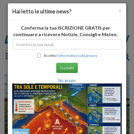
×
Hai letto le ultime news?
Conferma la tua ISCRIZIONE GRATIS per
continuare a ricevere Notizie, Consigli e Meteo.
Toggle navigation
Accetto
l'informativa sulla privacy
Iscriviti
No grazie
Meteo