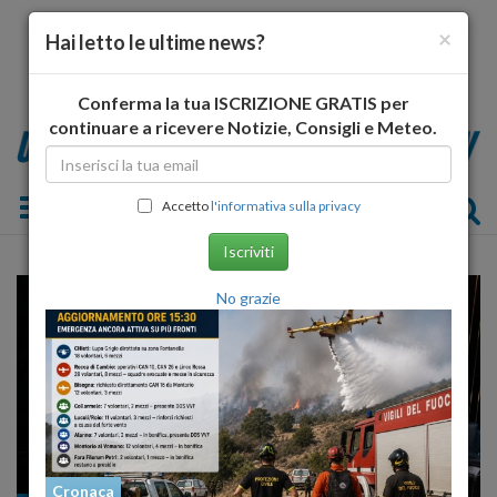
×
Hai letto le ultime news?
Conferma la tua ISCRIZIONE GRATIS per
continuare a ricevere Notizie, Consigli e Meteo.
Toggle navigation
Accetto
l'informativa sulla privacy
Iscriviti
No grazie
Cronaca