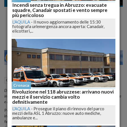
Cronaca
Incendi senza tregua in Abruzzo: evacuate
squadre, Canadair spostati e vento sempre
Cartoons on the Bay 2025: Pescara si
più pericoloso
trasforma nella capitale mondiale
L'AQUILA
-
Il nuovo aggiornamento delle 15:30
fotografa un'emergenza ancora aperta: Canadair,
dell'animazione
elicotteri,...
27
29
MILANO
27 Maggio 2025
09:10
Cronaca
Pescara (PE)
Cronaca
Dal 29 maggio al 1° giugno, Pescara ospita la 29ª edizione del festival
Rivoluzione nel 118 abruzzese: arrivano nuovi
internazionale dedicato all'animazione, con focus sull'intelligenza artificiale
mezzi e il servizio cambia volto
definitivamente
e ospiti di rilievo come Quentin Blake e Rob Minkoff.
L'AQUILA
-
Prosegue il piano di rinnovo del parco
Pescara si prepara a diventare il fulcro dell'animazione
mezzi della ASL 1 Abruzzo: nuove auto mediche,
internazionale con la 29ª edizione di
Cartoons on the Bay
, il
ambulanze e...
festival promosso dalla
Rai
e organizzato da
Rai Com
, in