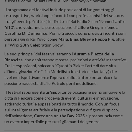
successi come "Stuart Little" e "Mr. Peabody & Sherman".
Il programma del festival include proiezioni di lungometraggi,
retrospettive, workshop e incontri con professionisti del settore.
Tra gli eventi più attesi, le dirette di Rai Radio 2 con "Numeri Uni" e
"610", che vedranno la partecipazione di
Lillo e Greg
, insieme a
Carolina Di Domenico
.
Per i più piccoli, sono previsti incontri con i
personaggi di Rai Yoyo, come
Maia
,
Bing
,
Bluey
e
Peppa Pig
, oltre
al "Winx 20th Celebration Show".
Le sedi principali del festival saranno l'
Aurum
e
Piazza della
Rinascita
, che ospiteranno mostre, proiezioni e attività interattive.
Tra le esposizioni, spiccano "Quentin Blake: L'arte di dare vita
all'immaginazione" e "Lillo Modellista fra storico e fantasy", che
svelano rispettivamente l'opera dell'illustratore britannico e la
passione nascosta di Lillo Petrolo per il modellismo.
Il festival rappresenta un'importante occasione per promuovere la
città di Pescara come crocevia di eventi culturali e innovazione,
attirando turisti e appassionati da tutto il mondo.
Con un focus
sull'intelligenza artificiale e la partecipazione di figure di spicco
dell'animazione,
Cartoons on the Bay 2025
si preannuncia come
un evento imperdibile per tutti gli amanti del genere.