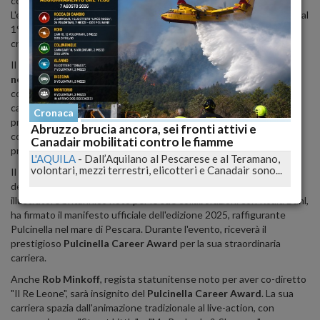
collaborazione con la
Regione Abruzzo
e il
Comune di Pescara
.
L'evento, diretto da
Roberto Genovesi
, si svolgerà dal 29 maggio al
1° giugno 2025, trasformando la città in un vivace centro di
creatività e innovazione.
Il tema centrale di quest'anno è l'
intelligenza artificiale
nell'animazione
, un argomento di grande attualità che esplora
come le nuove tecnologie stiano rivoluzionando il mondo dei
cartoni animati.
Durante il festival, esperti internazionali,
Cronaca
professionisti del settore e appassionati si confronteranno su
Abruzzo brucia ancora, sei fronti attivi e
come l'IA influenzi la narrazione, il design dei personaggi e la
Canadair mobilitati contro le fiamme
produzione di contenuti animati.
L'AQUILA
-
Dall’Aquilano al Pescarese e al Teramano,
volontari, mezzi terrestri, elicotteri e Canadair sono...
Il festival renderà omaggio a due figure emblematiche del mondo
dell'animazione:
Quentin Blake
e
Rob Minkoff
.
Blake, celebre
illustratore britannico noto per le sue collaborazioni con Roald Dahl,
ha firmato il manifesto ufficiale dell'edizione 2025, raffigurante
Pulcinella nel mare di Pescara.
Durante l'evento, riceverà il
prestigioso
Pulcinella Career Award
per la sua straordinaria
carriera.
Anche
Rob Minkoff
, regista statunitense noto per aver co-diretto
"Il Re Leone", sarà insignito del
Pulcinella Career Award
.
La sua
carriera spazia dall'animazione tradizionale al live-action, con