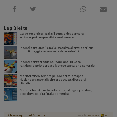
Le più lette
Caldo record sull'Italia: il peggio deve ancora
arrivare, poi una possibile svolta meteo
Incendio tra Lucoli e Roio, massima allerta: continua
il monitoraggio senza sosta delle autorità
Incendi senza tregua nell’Aquilano: il fuoco
raggiunge Roio e cresce la preoccupazione generale
Mediterraneo sempre più bollente: le mappe
rivelano un'anomalia che preoccupa gli esperti
climatici
Meteo ribaltato nel weekend: nubifragi e grandine,
ecco dove colpirà l’Italia domenica
Oroscopo del Giorno
powered by
OROSCOPO
ORE