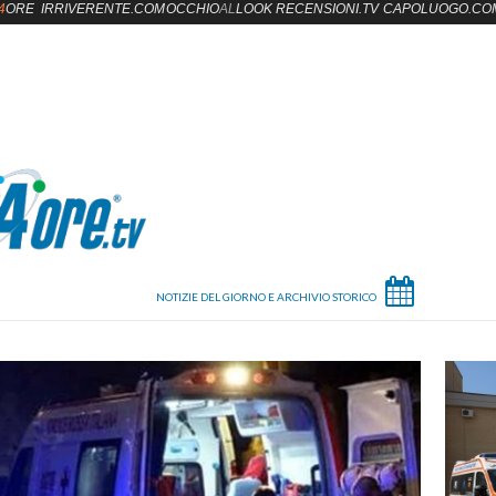
4
ORE
IRRIVERENTE.COM
OCCHIO
AL
LOOK
RECENSIONI.TV
CAPOLUOGO.CO