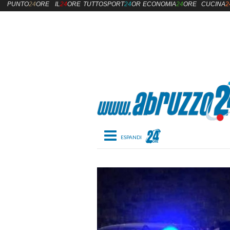
PUNTO
24
ORE
IL
24
ORE
TUTTOSPORT
24
ORE
ECONOMIA
24
ORE
CUCINA
2
Toggle navigation