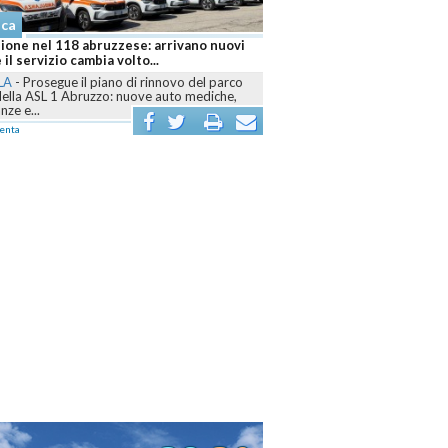
aca
ione nel 118 abruzzese: arrivano nuovi
 il servizio cambia volto...
LA
-
Prosegue il piano di rinnovo del parco
della ASL 1 Abruzzo: nuove auto mediche,
ze e...
enta