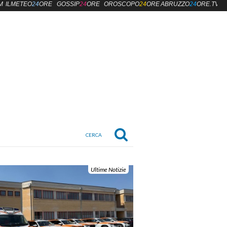
M
ILMETEO
24
ORE
GOSSIP
24
ORE
OROSCOPO
24
ORE
ABRUZZO
24
ORE.TV
Ultime Notizie