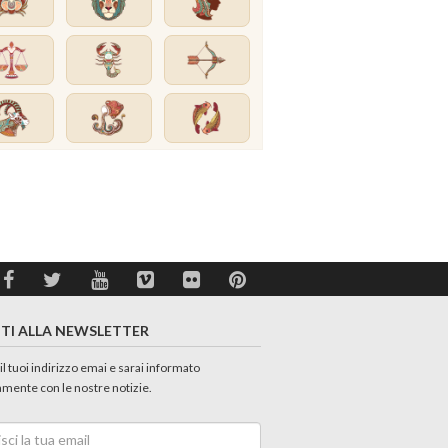
ITI ALLA NEWSLETTER
 il tuoi indirizzo emai e sarai informato
amente con le nostre notizie.