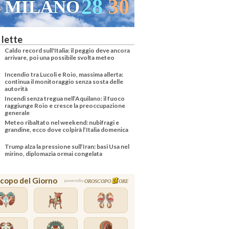
28
30
MILANO
VENEZ
 lette
Caldo record sull'Italia: il peggio deve ancora
arrivare, poi una possibile svolta meteo
Incendio tra Lucoli e Roio, massima allerta:
continua il monitoraggio senza sosta delle
autorità
Incendi senza tregua nell’Aquilano: il fuoco
raggiunge Roio e cresce la preoccupazione
generale
Meteo ribaltato nel weekend: nubifragi e
grandine, ecco dove colpirà l’Italia domenica
Trump alza la pressione sull’Iran: basi Usa nel
mirino, diplomazia ormai congelata
copo del Giorno
OROSCOPO
ORE
powered by