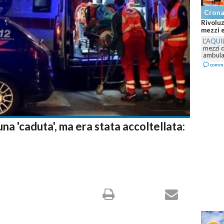
Cron
Rivoluz
mezzi e
L'AQUI
mezzi 
ambulan
comm
na 'caduta', ma era stata accoltellata: