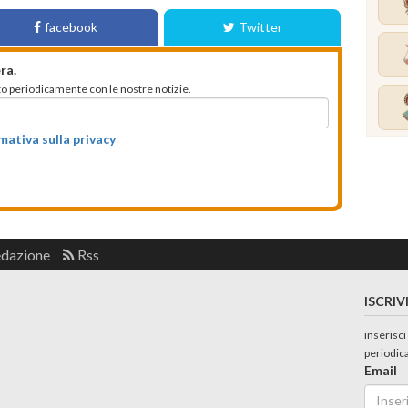
facebook
Twitter
ra.
mato periodicamente con le nostre notizie.
rmativa sulla privacy
edazione
Rss
ISCRIV
inserisci
periodic
Email