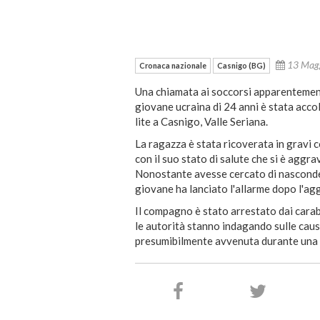
13 Mag
Cronaca nazionale
Casnigo (BG)
Una chiamata ai soccorsi apparentement
giovane ucraina di 24 anni è stata acc
lite a Casnigo, Valle Seriana.
La ragazza è stata ricoverata in gravi 
con il suo stato di salute che si è aggr
Nonostante avesse cercato di nascondere
giovane ha lanciato l'allarme dopo l'ag
Il compagno è stato arrestato dai carab
le autorità stanno indagando sulle caus
presumibilmente avvenuta durante una l