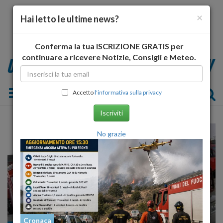
×
Hai letto le ultime news?
Conferma la tua ISCRIZIONE GRATIS per
continuare a ricevere Notizie, Consigli e Meteo.
Toggle navigation
Accetto
l'informativa sulla privacy
Iscriviti
No grazie
Cronaca