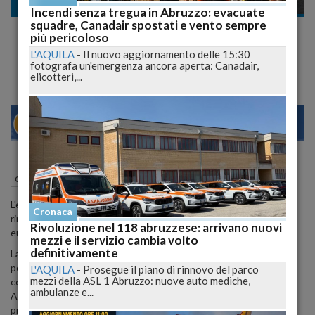
Cronaca
Incendi senza tregua in Abruzzo: evacuate
squadre, Canadair spostati e vento sempre
Chiusa la Galleria San Silvestro per Altri 4
più pericoloso
Mesi: Anas si impegna per l'A14 Gratis
L'AQUILA
-
Il nuovo aggiornamento delle 15:30
fotografa un'emergenza ancora aperta: Canadair,
elicotteri,...
28
30
MILANO
22 Gennaio 2024
09:33
Cronaca
Pescara (PE)
L'ente annuncia un progetto di intervento, ma la data di riapertura
Cronaca
rimane incerta. I lavori di consolidamento costeranno 1,5 milioni di
Rivoluzione nel 118 abruzzese: arrivano nuovi
euro. Possibile sconto sui pedaggi A14 per i pendolari.
mezzi e il servizio cambia volto
definitivamente
La Galleria San Silvestro, tra Pescara e Francavilla, rimarrà chiusa
per altri 4 mesi a causa dei lavori di consolidamento delle pareti di
L'AQUILA
-
Prosegue il piano di rinnovo del parco
mezzi della ASL 1 Abruzzo: nuove auto mediche,
cemento, necessari per evitare futuri crolli. L'Azienda Nazionale
ambulanze e...
Autonoma delle Strade (Anas) ha dichiarato che il progetto è
pronto, ma non fornisce una data certa per la riapertura.