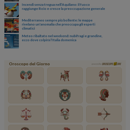
Incendi senza tregua nell’Aquilano: il fuoco
raggiunge Roio e cresce la preoccupazione generale
Mediterraneo sempre più bollente: le mappe
rivelano un'anomalia che preoccupa gli esperti
climatici
Meteo ribaltato nel weekend: nubifragi e grandine,
ecco dove colpirà l’Italia domenica
Oroscopo del Giorno
OROSCOPO
ORE
powered by