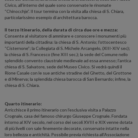
Civico, all’interno del quale sono conservate le rinomate
“Chinocchje”. Il tour termina con la visita alla chiesa di S. Chiara,
particolarissimo esempio di architettura barocca.
Il terzo Itinerario, della durata di circa due ore e mezza:
Consente al visitatore di ammirare e conoscere i monumenti più
importanti della cittadina: la chiesa di S. Antonio; l’ottocentesco
“Cisternone”; la Collegiata di S. Michele Arcangelo, (XIII-XIV sec);
la chiesa di S. Francesco (fine XIII sec.); la sede del Comune nello
splendido convento claustrale medievale ad essa annesso; l’antica
chiesa di S. Salvatore, sede del Museo Civico. Si vedrà quindi il
Rione Casale con le sue antiche stradine del Ghetto, del Grottone
e di Minerva; la splendida chiesa barocca di San Bernardo; infine, la
chiesa di S. Chiara.
Quarto itinerario:
Arricchisce il primo itinerario con l’esclusiva visita a Palazzo
Crognale, casa del famoso chirurgo Giuseppe Crognale. Fondata
intorno al XIV secolo, nel corso dei secoli XVIII e XIX venne dotata
di più livelli con sale finemente decorate, conservate intatte nella
loro bellezza e antichità. Possibile previa richiesta all’Associazione