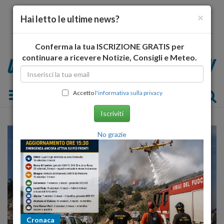
×
Hai letto le ultime news?
Conferma la tua ISCRIZIONE GRATIS per
continuare a ricevere Notizie, Consigli e Meteo.
Toggle navigation
Accetto
l'informativa sulla privacy
Iscriviti
No grazie
Cronaca