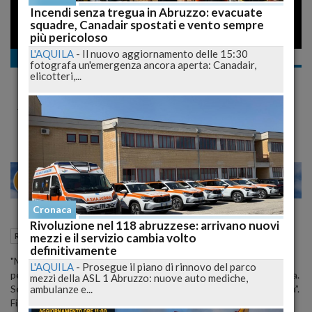
Incendi senza tregua in Abruzzo: evacuate
squadre, Canadair spostati e vento sempre
più pericoloso
L'AQUILA
-
Il nuovo aggiornamento delle 15:30
Regione
fotografa un'emergenza ancora aperta: Canadair,
Co.co.co e portaborse: lo spettro della
elicotteri,...
disoccupazione
Silenzio e amarezza a Palazzo dell'Emiciclo
27
29
MILANO
Cronaca
Rivoluzione nel 118 abruzzese: arrivano nuovi
18 Luglio 2008
13:31
mezzi e il servizio cambia volto
Regione
L'Aquila (AQ)
definitivamente
"Mi dimetto - ha spiegato ieri il presidente Ottaviano Del Turco -
L'AQUILA
-
Prosegue il piano di rinnovo del parco
per non trascinare l'istituzione regionale in una vertenza giudiziaria.
mezzi della ASL 1 Abruzzo: nuove auto mediche,
ambulanze e...
Se ci sono responsabilità sono di natura personale e non collettiva”.
Fino a prova contraria, e ferma restando la presunzione di