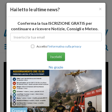
×
Hai letto le ultime news?
Conferma la tua ISCRIZIONE GRATIS per
continuare a ricevere Notizie, Consigli e Meteo.
Toggle navigation
Accetto
l'informativa sulla privacy
Iscriviti
Error loading player: No playable
No grazie
sources found
Cronaca