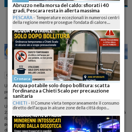
Cronaca
Abruzzo nella morsa del caldo: sfiorati i 40
gradi, Pescara resta in allerta massima
Colpo in piena notte: la rapina choc che ha
PESCARA
-
Temperature eccezionali in numerosi centri
sconvolto Pescara
della regione mentre prosegue l'ondata di calore....
24
28
MILANO
01 Luglio 2025
12:00
Cronaca
Pescara (PE)
Cronaca
Acqua potabile solo dopo bollitura: scatta
Un’aggressione a mano armata in via Lago di Capestrano ha visto
l'ordinanza a Chieti Scalo per precauzione
pronti interventi di Carabinieri e soccorsi, con arresto rapido degli
sanitaria
autori stranieri.
CHIETI
-
Il Comune vieta temporaneamente il consumo
Un episodio di
rapina aggravata
si è consumato poco prima delle
diretto dell'acqua in alcune zone della città dopo...
23:45 in
via Lago di Capestrano
, quando un giovane di nazionalità
italiana, visibilmente sotto shock, ha attirato l’attenzione di una
pattuglia del Nucleo Operativo e Radiomobile
dei
Carabinieri
di Pescara, segnalando di essere stato derubato poco prima.