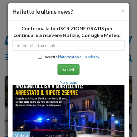
×
Hai letto le ultime news?
Conferma la tua ISCRIZIONE GRATIS per
continuare a ricevere Notizie, Consigli e Meteo.
Toggle navigation
Accetto
l'informativa sulla privacy
Iscriviti
No grazie
Meteo