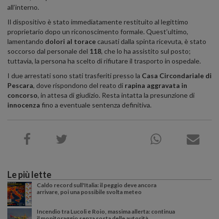
all’interno.
Il dispositivo è stato immediatamente restituito al legittimo
proprietario dopo un riconoscimento formale. Quest’ultimo,
lamentando
dolori al torace
causati dalla spinta ricevuta, è stato
soccorso dal personale del
118
, che lo ha assistito sul posto;
tuttavia, la persona ha scelto di rifiutare il trasporto in ospedale.
I due arrestati sono stati trasferiti presso la
Casa Circondariale di
Pescara
, dove rispondono del reato di
rapina aggravata in
concorso
, in attesa di giudizio. Resta intatta la presunzione di
innocenza
fino a eventuale sentenza definitiva.
Le più lette
Caldo record sull'Italia: il peggio deve ancora
arrivare, poi una possibile svolta meteo
Incendio tra Lucoli e Roio, massima allerta: continua
il monitoraggio senza sosta delle autorità