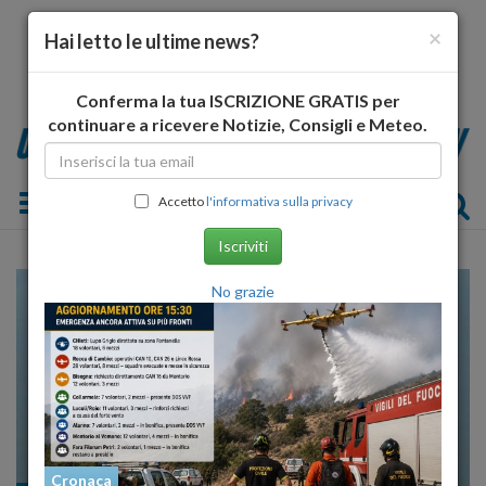
×
Hai letto le ultime news?
Conferma la tua ISCRIZIONE GRATIS per
continuare a ricevere Notizie, Consigli e Meteo.
Toggle navigation
Accetto
l'informativa sulla privacy
Iscriviti
No grazie
Cronaca