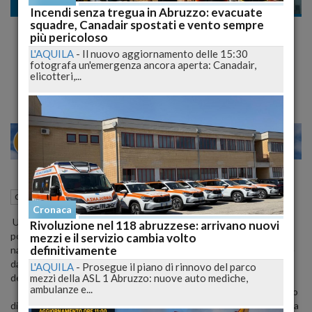
Cronaca
Incendi senza tregua in Abruzzo: evacuate
squadre, Canadair spostati e vento sempre
Colto da malore marittimo soccorso
più pericoloso
dall'elicottero della Guardia Costiera di
L'AQUILA
-
Il nuovo aggiornamento delle 15:30
fotografa un'emergenza ancora aperta: Canadair,
Pescara
elicotteri,...
22
27
MILANO
29 Novembre 2020
09:22
Cronaca
Pescara (PE)
Cronaca
Un membro dell'equipaggio di una nave cargo battente bandiera
Rivoluzione nel 118 abruzzese: arrivano nuovi
portoghese accusa un malore mentre l'imbarcazione è in
mezzi e il servizio cambia volto
definitivamente
navigazione a 36 miglia al largo di Ancona e viene soccorso in mare
dal 118 di Pescara con un elicottero della Guardia Costiera
L'AQUILA
-
Prosegue il piano di rinnovo del parco
mezzi della ASL 1 Abruzzo: nuove auto mediche,
decollato dalla città abruzzese.
ambulanze e...
Protagonista dell'episodio, avvenuto in mattinata, è un marittimo
di 57 anni - direttore di macchina della M/N Msc Masha 2, partita da