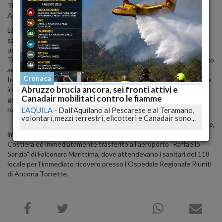
Trieste con destinazione Pireo - ora ricoverato all'ospedale di
Ancona in prognosi riservata.
Lanciato l'allarme, si è subito attivata la macchina dei soccorsi. La
sala operativa della Guardia Costiera di Ancona ha inviato in zona
una motovedetta, mentre da Pescara è decollato l'elicottero del
Terzo Nucleo Aereo, con a bordo il personale del 118 del capoluogo
adriatico. Contestualmente è stato interessato il Centro
Cronaca
Internazionale Radio Medico, il quale, dopo aver ricevuto le dovute
Abruzzo brucia ancora, sei fronti attivi e
informazioni dal comandante del mercantile, ha confermato la
Canadair mobilitati contro le fiamme
gravità della emergenza sanitaria in atto, dichiarando il "codice
rosso" per probabile infarto in atto.
L'AQUILA
-
Dall’Aquilano al Pescarese e al Teramano,
volontari, mezzi terrestri, elicotteri e Canadair sono...
Il marittimo è stato quindi prelevato dal mercantile in navigazione,
imbragato su una barella da un aerosoccorritore della Guardia
Costiera ed immediatamente trasferito all'aeroporto "Raffaello
Sanzio" di Falconara Marittima, dove attendevano i sanitari del 118
locale per l'immediato ricovero presso l'Ospedale Regionale Riuniti
di Ancona Torrette.