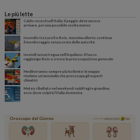
Le più lette
Caldo record sull'Italia: il peggio deve ancora
arrivare, poi una possibile svolta meteo
Incendio tra Lucoli e Roio, massima allerta: continua
il monitoraggio senza sosta delle autorità
Incendi senza tregua nell’Aquilano: il fuoco
raggiunge Roio e cresce la preoccupazione generale
Mediterraneo sempre più bollente: le mappe
rivelano un'anomalia che preoccupa gli esperti
climatici
Meteo ribaltato nel weekend: nubifragi e grandine,
ecco dove colpirà l’Italia domenica
Oroscopo del Giorno
powered by
OROSCOPO
ORE