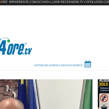
4
ORE
IRRIVERENTE.COM
OCCHIO
AL
LOOK
RECENSIONI.TV
CAPOLUOGO.CO