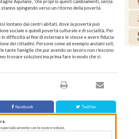
ntagne Aquilane, “che proprio questi cambiamenti, senza
a, stanno spingendo verso un ritorno della povertà
esi lontano dai centri abitati, dove la povertà può
one sociale e quindi povertà culturale e di socialità. Per
n difficoltà al fine di esternare le stesse e avere fiducia
zione dei cittadini. Persone come ad esempio anziani soli,
elle tante famiglie che pur avendo un lavoro non riescono
amo trovare soluzioni ma prima fare in modo che si
facebook
Twitter
ra.
mato periodicamente con le nostre notizie.