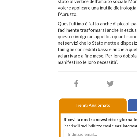
stato al vertice dell’ambito sociale Mo
volere applicare una inutile dietrologi
l’Abruzzo.
Quest’ultimo è fatto anche di piccoli pa
facilmente trasformarsi anche in esclusi
questo rivolgo un appello a quanti sono i
nei servizi che lo Stato mette a disposi
famiglie con redditi bassi e anche a qu
ad arrivare a fine mese. Per loro dobbi
manifestino le loro necessità”.
Tieniti Aggiornato
Ricevi la nostra newsletter giornalie
inserisci il tuoi indirizzo emai e sarai infor