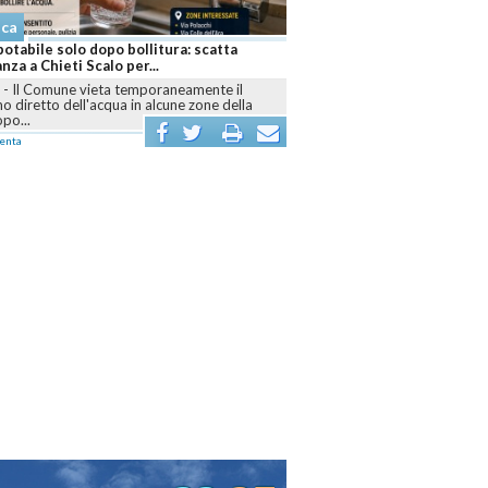
Cronaca
Notte di paura a Pescara: diversi minorenni in
ospedale dopo un abuso di alcol
PESCARA
-
Intervento di ambulanze e polizia sul
la
lungomare nord dopo i malori accusati da numerosi
ragazzi...
commenta