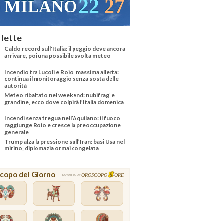
21
29
VENEZIA
 lette
Caldo record sull'Italia: il peggio deve ancora
arrivare, poi una possibile svolta meteo
Incendio tra Lucoli e Roio, massima allerta:
continua il monitoraggio senza sosta delle
autorità
Meteo ribaltato nel weekend: nubifragi e
grandine, ecco dove colpirà l’Italia domenica
Incendi senza tregua nell’Aquilano: il fuoco
raggiunge Roio e cresce la preoccupazione
generale
Trump alza la pressione sull’Iran: basi Usa nel
mirino, diplomazia ormai congelata
copo del Giorno
OROSCOPO
ORE
powered by