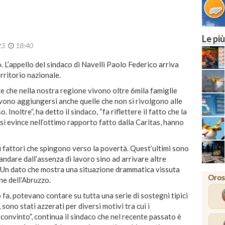
22
27
MILANO
Le più
023
18:40
 L’appello del sindaco di Navelli Paolo Federico arriva
erritorio nazionale.
e che nella nostra regione vivono oltre 6mila famiglie
evono aggiungersi anche quelle che non si rivolgono alle
 Inoltre”, ha detto il sindaco, “fa riflettere il fatto che la
si evince nell’ottimo rapporto fatto dalla Caritas, hanno
iù fattori che spingono verso la povertà. Quest’ultimi sono
ndare dall’assenza di lavoro sino ad arrivare altre
 Un dato che mostra una situazione drammatica vissuta
Oros
ne dell’Abruzzo.
fa, potevano contare su tutta una serie di sostegni tipici
sono stati azzerati per diversi motivi tra cui i
convinto”, continua il sindaco che nel recente passato è