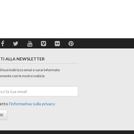
ITI ALLA NEWSLETTER
 il tuoi indirizzo emai e sarai informato
amente con le nostre notizie.
etto
l'informativa sulla privacy
iti