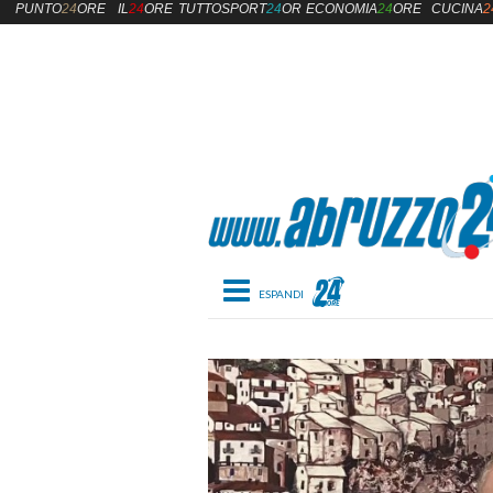
PUNTO
24
ORE
IL
24
ORE
TUTTOSPORT
24
ORE
ECONOMIA
24
ORE
CUCINA
2
Toggle navigation