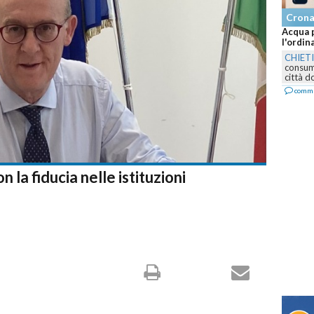
Cronaca
Acqua potabile solo dopo bollitura: scatta
l'ordinanza a Chieti Scalo per...
CHIETI
-
Il Comune vieta temporaneamente il
consumo diretto dell'acqua in alcune zone del
città dopo...
commenta
la fiducia nelle istituzioni