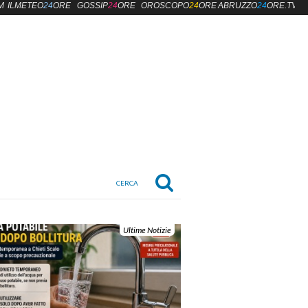
M
ILMETEO
24
ORE
GOSSIP
24
ORE
OROSCOPO
24
ORE
ABRUZZO
24
ORE.TV
Ultime Notizie