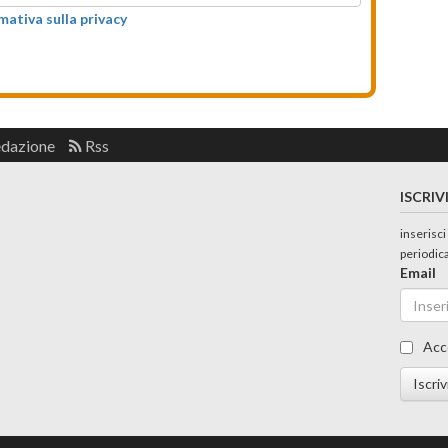
rmativa sulla privacy
edazione
Rss
ISCRIV
inserisci
periodic
Email
Acc
Iscriv