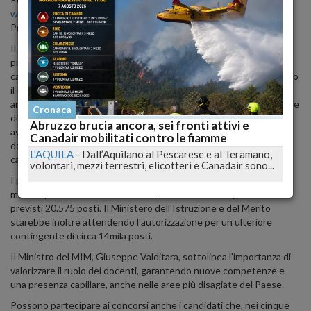
www.inpa.gov.it
, e tramite l'applicazione "Piattaforma Concorsi e
Procedure selettive" su
www.miur.gov.it
.
Il periodo di presentazione delle domande è già iniziato e si
protrarrà fino alle 23:59 del 9 gennaio 2024. La procedura di
candidatura avverrà esclusivamente in forma telematica attraverso
il Portale Unico del reclutamento. Chi desidera partecipare dovrà
anche versare un contributo obbligatorio di 10 euro per ogni classe
Cronaca
di concorso o tipologia di posto richiesta. Il pagamento deve
Abruzzo brucia ancora, sei fronti attivi e
avvenire attraverso il sistema Pago In Rete prima di inviare la
Canadair mobilitati contro le fiamme
domanda, e la ricevuta di pagamento deve essere allegata alla
L'AQUILA
-
Dall’Aquilano al Pescarese e al Teramano,
candidatura.
volontari, mezzi terrestri, elicotteri e Canadair sono...
I posti disponibili sono 9.641 per l'infanzia e la scuola primaria,
mentre per la scuola secondaria di primo e secondo grado sono
previsti 20.575 posti. Il Ministero dell'Istruzione e del Merito
starebbe inoltre attendendo l'autorizzazione per un ulteriore
contingente di circa 14mila posti.
Il Ministro del MIM, Giuseppe Valditara, sottolinea l'importanza di
valorizzare il ruolo dei docenti, garantendo nuove competenze e
una presenza capillare, anche nelle aree più disagiate del Paese.
Possono partecipare ai concorsi anche i candidati che, nei cinque