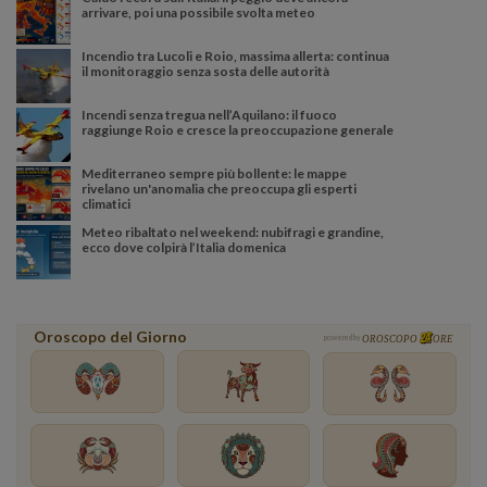
arrivare, poi una possibile svolta meteo
Incendio tra Lucoli e Roio, massima allerta: continua
il monitoraggio senza sosta delle autorità
Incendi senza tregua nell’Aquilano: il fuoco
raggiunge Roio e cresce la preoccupazione generale
Mediterraneo sempre più bollente: le mappe
rivelano un'anomalia che preoccupa gli esperti
climatici
Meteo ribaltato nel weekend: nubifragi e grandine,
ecco dove colpirà l’Italia domenica
Oroscopo del Giorno
powered by
OROSCOPO
ORE