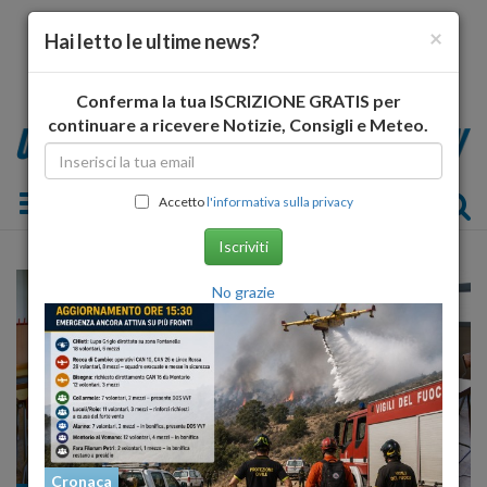
×
Hai letto le ultime news?
Conferma la tua ISCRIZIONE GRATIS per
continuare a ricevere Notizie, Consigli e Meteo.
Toggle navigation
Accetto
l'informativa sulla privacy
Iscriviti
No grazie
Cronaca