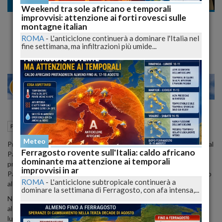
Politica
Weekend tra sole africano e temporali
improvvisi: attenzione ai forti rovesci sulle
Coronavirus, Stato d'emergenza si va verso
montagne italian
proroga a fine ottobre
ROMA
-
L'anticiclone continuerà a dominare l'Italia nel
fine settimana, ma infiltrazioni più umide...
25
30
O
VENEZIA
28 Luglio 2020
09:26
Politica
Roma (RM)
Meteo
Prorogare lo stato d'emergenza da Coronavirus, ma dare garanzie al
Ferragosto rovente sull'Italia: caldo africano
Parlamento con alcuni "paletti", la richiesta arriva da Pd e Iv, a
dominante ma attenzione ai temporali
proposito delle comunicazioni del premier Giuseppe Conte in
improvvisi in ar
Parlamento previste per oggi e domani (in Senato martedì 28 luglio
ROMA
-
L'anticiclone subtropicale continuerà a
alle ore 16.30 e mercoledì 29, alle 9.30, alla Camera).
dominare la settimana di Ferragosto, con afa intensa,...
Non si attendono fibrillazioni dal voto in Aula: la linea della proroga
al 31 ottobre della delibera di stato d'emergenza, che scade il 31
luglio, dovrebbe reggere. Senza, sarebbe difficile garantire