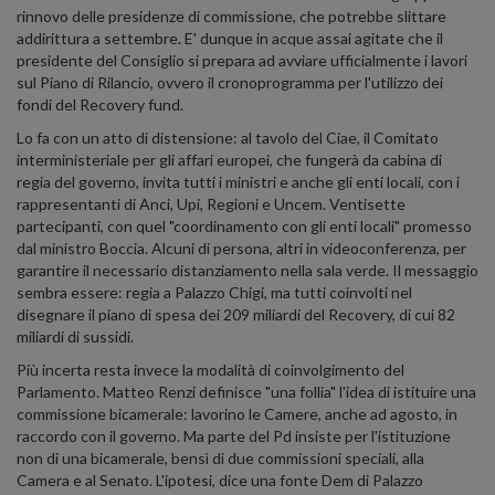
rinnovo delle presidenze di commissione, che potrebbe slittare
addirittura a settembre. E' dunque in acque assai agitate che il
presidente del Consiglio si prepara ad avviare ufficialmente i lavori
sul Piano di Rilancio, ovvero il cronoprogramma per l'utilizzo dei
fondi del Recovery fund.
Lo fa con un atto di distensione: al tavolo del Ciae, il Comitato
interministeriale per gli affari europei, che fungerà da cabina di
regia del governo, invita tutti i ministri e anche gli enti locali, con i
rappresentanti di Anci, Upi, Regioni e Uncem. Ventisette
partecipanti, con quel "coordinamento con gli enti locali" promesso
dal ministro Boccia. Alcuni di persona, altri in videoconferenza, per
garantire il necessario distanziamento nella sala verde. Il messaggio
sembra essere: regia a Palazzo Chigi, ma tutti coinvolti nel
disegnare il piano di spesa dei 209 miliardi del Recovery, di cui 82
miliardi di sussidi.
Più incerta resta invece la modalità di coinvolgimento del
Parlamento. Matteo Renzi definisce "una follia" l'idea di istituire una
commissione bicamerale: lavorino le Camere, anche ad agosto, in
raccordo con il governo. Ma parte del Pd insiste per l'istituzione
non di una bicamerale, bensì di due commissioni speciali, alla
Camera e al Senato. L'ipotesi, dice una fonte Dem di Palazzo