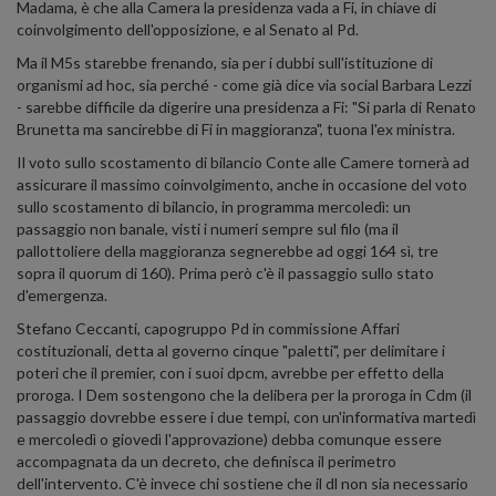
Madama, è che alla Camera la presidenza vada a Fi, in chiave di
coinvolgimento dell'opposizione, e al Senato al Pd.
Ma il M5s starebbe frenando, sia per i dubbi sull'istituzione di
organismi ad hoc, sia perché - come già dice via social Barbara Lezzi
- sarebbe difficile da digerire una presidenza a Fi: "Si parla di Renato
Brunetta ma sancirebbe di Fi in maggioranza", tuona l'ex ministra.
Il voto sullo scostamento di bilancio Conte alle Camere tornerà ad
assicurare il massimo coinvolgimento, anche in occasione del voto
sullo scostamento di bilancio, in programma mercoledì: un
passaggio non banale, visti i numeri sempre sul filo (ma il
pallottoliere della maggioranza segnerebbe ad oggi 164 sì, tre
sopra il quorum di 160). Prima però c'è il passaggio sullo stato
d'emergenza.
Stefano Ceccanti, capogruppo Pd in commissione Affari
costituzionali, detta al governo cinque "paletti", per delimitare i
poteri che il premier, con i suoi dpcm, avrebbe per effetto della
proroga. I Dem sostengono che la delibera per la proroga in Cdm (il
passaggio dovrebbe essere i due tempi, con un'informativa martedì
e mercoledì o giovedì l'approvazione) debba comunque essere
accompagnata da un decreto, che definisca il perimetro
dell'intervento. C'è invece chi sostiene che il dl non sia necessario