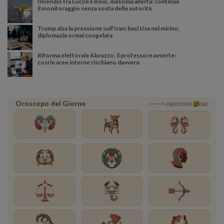
Incendio tra Lucoli e Roio, massima allerta: continua
il monitoraggio senza sosta delle autorità
Trump alza la pressione sull’Iran: basi Usa nel mirino,
diplomazia ormai congelata
Riforma elettorale Abruzzo, il professore avverte:
così le aree interne rischiano davvero
Oroscopo del Giorno
powered by
OROSCOPO
ORE