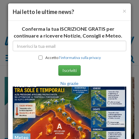
×
Hai letto le ultime news?
Conferma la tua ISCRIZIONE GRATIS per
continuare a ricevere Notizie, Consigli e Meteo.
Toggle navigation
Accetto
l'informativa sulla privacy
Iscriviti
No grazie
Meteo