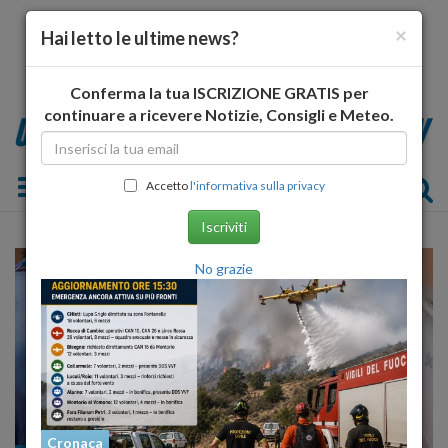
×
Hai letto le ultime news?
Conferma la tua ISCRIZIONE GRATIS per
continuare a ricevere Notizie, Consigli e Meteo.
Toggle navigation
Accetto
l'informativa sulla privacy
Iscriviti
No grazie
Cronaca