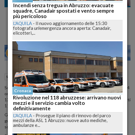
Salute
Incendi senza tregua in Abruzzo: evacuate
squadre, Canadair spostati e vento sempre
Covid, Tasso di positività scende al 3,9%,
più pericoloso
oggi 13.844 positivi, 364 vittime.
L'AQUILA
-
Il nuovo aggiornamento delle 15:30
fotografa un'emergenza ancora aperta: Canadair,
elicotteri,...
20
26
MILANO
21 Aprile 2021
18:40
Salute
Roma (RM)
Sono 13.844 i positivi al test del coronavirus in Italia nelle ultime 24
Cronaca
ore, secondo i dati del ministero della Salute. Ieri erano stati
Rivoluzione nel 118 abruzzese: arrivano nuovi
12.074.In totale i casi dall'inizio dell'epidemia sono 3.891.063, i morti
mezzi e il servizio cambia volto
117.997.
definitivamente
Gli attualmente positivi sono 475.635 (-7.080 rispetto a ieri), i
L'AQUILA
-
Prosegue il piano di rinnovo del parco
mezzi della ASL 1 Abruzzo: nuove auto mediche,
guariti e dimessi 3.311.267 (+20.552). In isolamento domiciliare ci
ambulanze e...
sono 449.775 persone (-6.534).