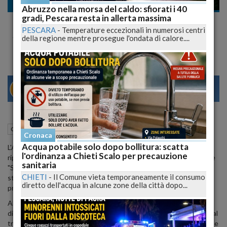
Cronaca
Abruzzo nella morsa del caldo: sfiorati i 40
gradi, Pescara resta in allerta massima
Da lunedi lavori di adeguamento del ponte
PESCARA
-
Temperature eccezionali in numerosi centri
Stregone sulla Piceno Aprutina
della regione mentre prosegue l'ondata di calore....
29
31
MILANO
30 Novembre 2012
16:49
Cronaca
L'Aquila (AQ)
Cronaca
Acqua potabile solo dopo bollitura: scatta
L'Anas comunica che da lunedi' prossimo, 3 dicembre,
l'ordinanza a Chieti Scalo per precauzione
riprenderanno gli interventi di adeguamento strutturale del ponte
sanitaria
"Stregone", nell'ambito dei lavori di ammodernamento della strada
CHIETI
-
Il Comune vieta temporaneamente il consumo
statale 81 "Piceno Aprutina", nel comune di Civitella del Tronto, in
diretto dell'acqua in alcune zone della città dopo...
provincia di Teramo.
Al fine di procedere con le lavorazioni, dalle ore 10:00 di lunedi' 3
dicembre alle ore 17:00 di venerdi' 21 dicembre 2012 sara' chiuso al
traffico in entrambe le direzioni il tratto compreso tra il km 16,050 e