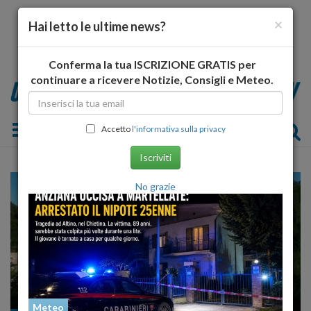
×
Hai letto le ultime news?
Conferma la tua ISCRIZIONE GRATIS per
continuare a ricevere Notizie, Consigli e Meteo.
Toggle navigation
Accetto
l'informativa sulla privacy
Iscriviti
No grazie
Meteo