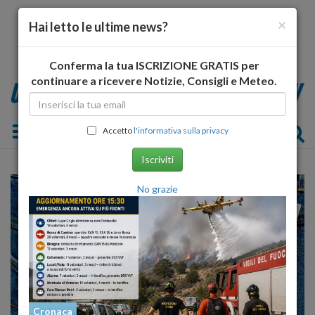
×
Hai letto le ultime news?
Conferma la tua ISCRIZIONE GRATIS per
continuare a ricevere Notizie, Consigli e Meteo.
Toggle navigation
Accetto
l'informativa sulla privacy
Iscriviti
No grazie
Cronaca