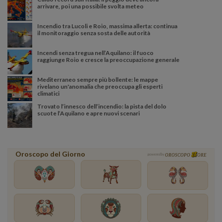
arrivare, poi una possibile svolta meteo
Incendio tra Lucoli e Roio, massima allerta: continua
il monitoraggio senza sosta delle autorità
Incendi senza tregua nell’Aquilano: il fuoco
raggiunge Roio e cresce la preoccupazione generale
Mediterraneo sempre più bollente: le mappe
rivelano un'anomalia che preoccupa gli esperti
climatici
Trovato l’innesco dell’incendio: la pista del dolo
scuote l’Aquilano e apre nuovi scenari
Oroscopo del Giorno
powered by
OROSCOPO
ORE