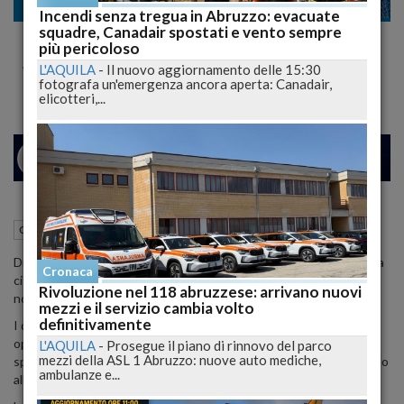
Cronaca
Incendi senza tregua in Abruzzo: evacuate
squadre, Canadair spostati e vento sempre
"Dacci 2mila euro o ti bruciamo il bar": Due
più pericoloso
Arrestati con il Bottino
L'AQUILA
-
Il nuovo aggiornamento delle 15:30
fotografa un'emergenza ancora aperta: Canadair,
elicotteri,...
24
25
MILANO
28 Giugno 2024
16:57
Cronaca
Avezzano (AQ)
Dramma sfiorato per una commerciante di un bar alla periferia della
Cronaca
città, minacciata di incendio da un 45enne e un 52enne del posto,
Rivoluzione nel 118 abruzzese: arrivano nuovi
noti alle forze dell'ordine, se non avesse consegnato 2mila euro.
mezzi e il servizio cambia volto
definitivamente
I due uomini sono stati arrestati dai carabinieri del Nucleo
operativo della Compagnia di Avezzano dopo che la proprietaria,
L'AQUILA
-
Prosegue il piano di rinnovo del parco
mezzi della ASL 1 Abruzzo: nuove auto mediche,
spaventata ma determinata, ha trovato il coraggio di chiedere aiuto
ambulanze e...
alle forze dell'ordine.