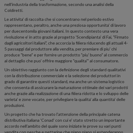
nell'industria della trasformazione, secondo una analisi della
Coldiretti.
Le attivita' di raccolta che si concentrano nel periodo estivo
rappresentano, peraltro, anche una preziosa opportunita' di lavoro
per duecentomila giovani italiani. In questo contesto una vera
rivoluzione e' in atto grazie al progetto 'Scendipianta' di Fai, "Firmato
dagli agricoltori italiani", che accorcia la filiera riducendo gli attuali 4-
5 passaggi dal produttore alla vendita, per premiare di piu' chi
produce "bene" e per fornire un prodotto "piu' buono" al commercio
al dettaglio che puo' offrire maggiore "qualita'" al consumatore.
Un obiettivo raggiunto con la definizione degli standard qualitativi
con la distribuzione commerciale e la selezione dei produttori in
grado di garantire questi standard, ma anche un sistema logistico
che consenta di assicurare la maturazione ottimale dei vari prodotti
anche grazie alla realizzazione di una filiera ridotta e lo sviluppo delle
varieta' e zone vocate, per privilegiare la qualita' alla quantita' delle
produzioni.
Un progetto che ha trovato l'attenzione della principale catena
distributiva italiana 'Conad' con cui e' stato stretto un importante
accordo nell'ambito del quale sono iniziate le prove su vari punti
vendita con pesche e nettarine che piano piano si estenderanno