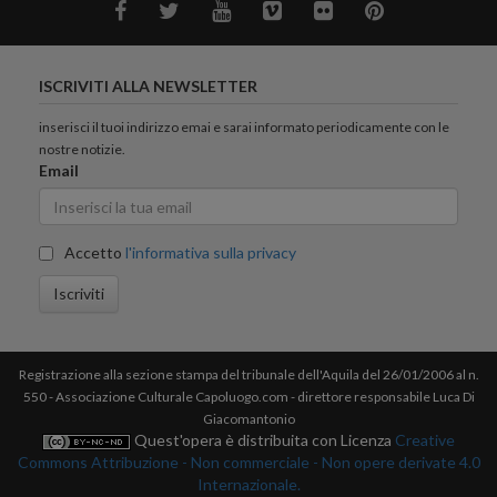
ISCRIVITI ALLA NEWSLETTER
inserisci il tuoi indirizzo emai e sarai informato periodicamente con le
nostre notizie.
Email
Accetto
l'informativa sulla privacy
Iscriviti
Registrazione alla sezione stampa del tribunale dell'Aquila del 26/01/2006 al n.
550 - Associazione Culturale Capoluogo.com - direttore responsabile Luca Di
Giacomantonio
Quest'opera è distribuita con Licenza
Creative
Commons Attribuzione - Non commerciale - Non opere derivate 4.0
Internazionale.