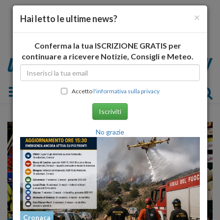
×
Hai letto le ultime news?
Conferma la tua ISCRIZIONE GRATIS per
continuare a ricevere Notizie, Consigli e Meteo.
Toggle navigation
Accetto
l'informativa sulla privacy
Iscriviti
No grazie
Cronaca