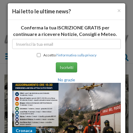
×
Hai letto le ultime news?
Conferma la tua ISCRIZIONE GRATIS per
continuare a ricevere Notizie, Consigli e Meteo.
Toggle navigation
Accetto
l'informativa sulla privacy
Iscriviti
No grazie
Cronaca