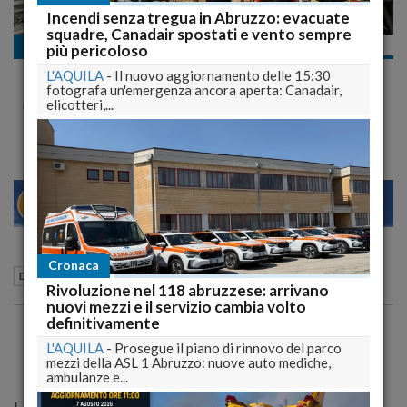
Incendi senza tregua in Abruzzo: evacuate
squadre, Canadair spostati e vento sempre
Documentari
più pericoloso
Documentario "Con L'Abruzzo nel cuore", storie di
L'AQUILA
-
Il nuovo aggiornamento delle 15:30
emigrazione in Argentina
fotografa un'emergenza ancora aperta: Canadair,
di Gianfranco Di Giacomantonio
elicotteri,...
28
30
MILANO
Cronaca
25 Ottobre 2011
14:11
Documentari
L'Aquila (AQ)
Rivoluzione nel 118 abruzzese: arrivano
nuovi mezzi e il servizio cambia volto
definitivamente
L'AQUILA
-
Prosegue il piano di rinnovo del parco
mezzi della ASL 1 Abruzzo: nuove auto mediche,
ambulanze e...