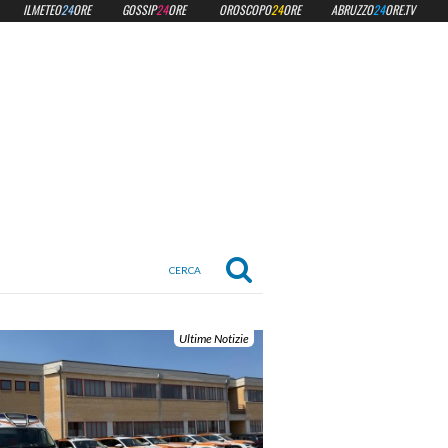
ILMETEO
24
ORE
GOSSIP
24
ORE
OROSCOPO
24
ORE
ABRUZZO
24
ORE.TV
Ultime Notizie