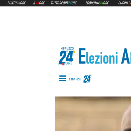
PUNTO
24
ORE
IL
24
ORE
TUTTOSPORT
24
ORE
ECONOMIA
24
ORE
CUCINA
2
Toggle navigation