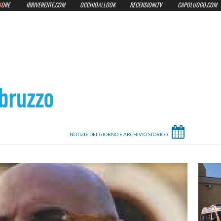
4
ORE
IRRIVERENTE.COM
OCCHIO
AL
LOOK
RECENSIONI.TV
CAPOLUOGO.COM