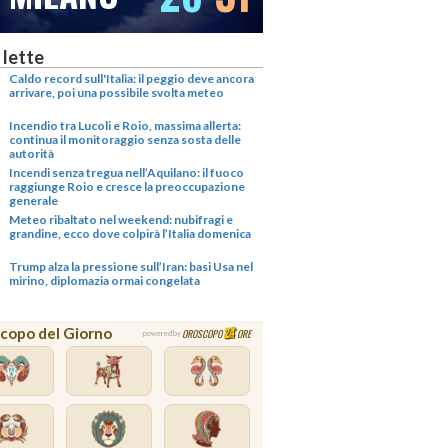
 lette
Caldo record sull'Italia: il peggio deve ancora
arrivare, poi una possibile svolta meteo
Incendio tra Lucoli e Roio, massima allerta:
continua il monitoraggio senza sosta delle
autorità
Incendi senza tregua nell’Aquilano: il fuoco
raggiunge Roio e cresce la preoccupazione
generale
Meteo ribaltato nel weekend: nubifragi e
grandine, ecco dove colpirà l’Italia domenica
Trump alza la pressione sull’Iran: basi Usa nel
mirino, diplomazia ormai congelata
copo del Giorno
OROSCOPO
ORE
powered by