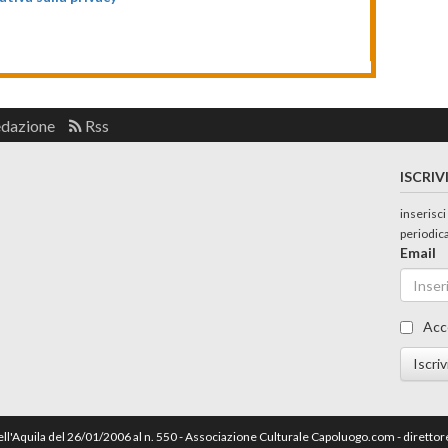
edazione
Rss
ISCRIV
inserisci
periodic
Email
Acc
Iscriv
dell'Aquila del 26/01/2006 al n. 550 - Associazione Culturale Capoluogo.com - dirett