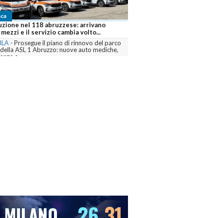
ca
uzione nel 118 abruzzese: arrivano
mezzi e il servizio cambia volto...
ILA
-
Prosegue il piano di rinnovo del parco
 della ASL 1 Abruzzo: nuove auto mediche,
nze e...
menta
26
31
MILANO