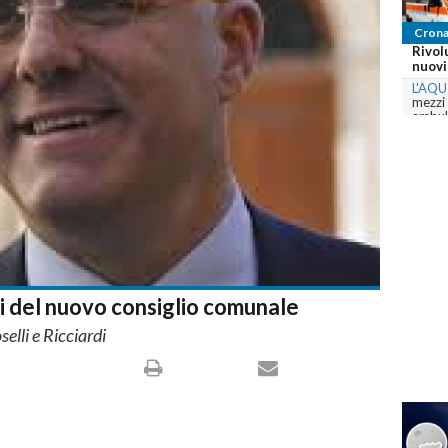
Crona
Rivol
nuovi 
L'AQU
mezzi
ambula
com
omi del nuovo consiglio comunale
lli e Ricciardi