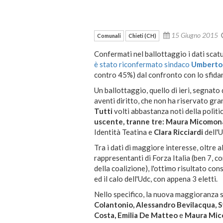
15 Giugno 2015
Comunali
Chieti (CH)
Confermati nel ballottaggio i dati scatu
è stato riconfermato sindaco
Umberto 
contro 45%) dal confronto con lo sfida
Un ballottaggio, quello di ieri, segnato 
aventi diritto, che non ha riservato gr
Tutti
volti abbastanza noti della politic
uscente, tranne tre: Maura Micomo
Identità Teatina e
Clara Ricciardi
dell'U
Tra i dati di maggiore interesse, oltre 
rappresentanti di Forza Italia (ben 7, c
della coalizione), l'ottimo risultato con
ed il calo dell'Udc, con appena 3 eletti.
Nello specifico, la nuova maggioranza sa
Colantonio, Alessandro Bevilacqua, S
Costa, Emilia De Matteo
e
Maura Mic