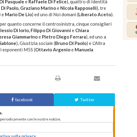
 Di Pasquale
e
Raffaele Di Felice
), quattro di Identità
Di Paolo, Graziano Marino
e
Nicola Rapposelli
), tre
i
e
Mario De Lio
) ed uno di Noi domani (
Liberato Aceto
).
per quanto concerne il centrosinistra, cinque consiglieri
essio Di Iorio, Filippo Di Giovanni
e
Chiara
eresa Giammarino
e
Pietro Diego Ferrara
), ed uno a
Sablone
), Giustizia sociale (
Bruno Di Paolo
) e L'Altra
gli esponenti M5S (
Ottavio Argenio
e
Manuela
facebook
Twitter
a.
to periodicamente con le nostre notizie.
ativa sulla privacy