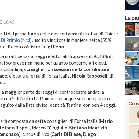
Le più
10:46
riti dal primo turno delle elezioni amministrative di Chieti:
Di Primio
(Ncd)
, uscito vincitore in maniera netta (55%
nte di centrosinistra
Luigi Febo
.
da un'affluenza ai seggi elettorali di appena il 50,48% di
andi sorprese nemmeno per quanto concerne gli eletti.
a cittadina,
consiglieri o assessori della consiliatura
naco
, eletta tra le fila di Forza Italia,
Nicola Rapposelli
di
dc.
alla maggior parte dei seggi di centrodestra andati a
ontro i 5 di Ncd di Di Primio, comunque secondo partito
Oros
seguito dalla lista civica Identità Teatina, con ben 4 seggi,
rà composta da sette consiglieri di Forza Italia (
Mario
tefano Rispoli, Marco D'Ingiullo, Stefano Maurizio
omonaco
), cinque di Ncd (
Carla Di Biase, Diego