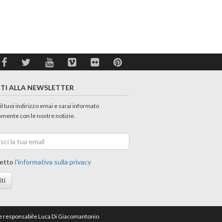
ITI ALLA NEWSLETTER
 il tuoi indirizzo emai e sarai informato
amente con le nostre notizie.
etto
l'informativa sulla privacy
iti
ore responsabile Luca Di Giacomantonio