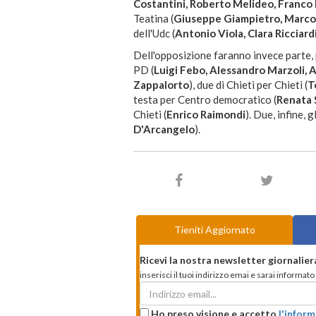
Costantini, Roberto Melideo, Franco
Teatina (
Giuseppe Giampietro, Marco 
dell'Udc (
Antonio Viola, Clara Ricciard
Dell'opposizione faranno invece parte, 
PD (
Luigi Febo, Alessandro Marzoli, Al
Zappalorto
), due di Chieti per Chieti (
T
testa per Centro democratico (
Renata 
Chieti (
Enrico Raimondi
). Due, infine, 
D'Arcangelo
).
Tieniti Aggiornato
Ricevi la nostra newsletter giornalier
inserisci il tuoi indirizzo emai e sarai informa
Ho preso visione e accetto
l'inform