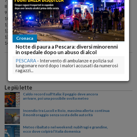
7 Maria Davì
8 Guido Di Giamberardino
9 Maurizio Falcone
10 Michele Fiorita
11 Alessandra Giovina Ianieri
12 Cristian Miccoli
13 Matteo Romanelli
Cronaca
14 Veronica Navarra
Notte di paura a Pescara: diversi minorenni
in ospedale dopo un abuso di alcol
PESCARA
-
Intervento di ambulanze e polizia sul
lungomare nord dopo i malori accusati da numerosi
ragazzi...
Le più lette
Caldo record sull'Italia: il peggio deve ancora
arrivare, poi una possibile svolta meteo
Incendio tra Lucoli e Roio, massima allerta: continua
il monitoraggio senza sosta delle autorità
Meteo ribaltato nel weekend: nubifragi e grandine,
ecco dove colpirà l’Italia domenica