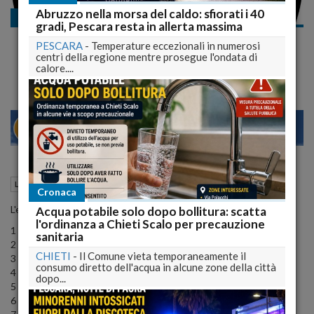
Abruzzo nella morsa del caldo: sfiorati i 40
Le liste abruzzesi
gradi, Pescara resta in allerta massima
Elezioni politiche 2013: i candidati di Forza Nuova
PESCARA
-
Temperature eccezionali in numerosi
alla Camera
centri della regione mentre prosegue l'ondata di
calore....
22
27
MILANO
22 Gennaio 2013
10:06
Le liste abruzzesi
Cronaca
L'elenco dei candidati alla Camera per Forza Nuova in Abruzzo
Acqua potabile solo dopo bollitura: scatta
l'ordinanza a Chieti Scalo per precauzione
1 Marco Aurelio Getulio Forconi
sanitaria
2 Bruno Neri
CHIETI
-
Il Comune vieta temporaneamente il
3 Goffredo De Carolis
consumo diretto dell'acqua in alcune zone della città
4 Pierpaolo Angelini
dopo...
5 Daniele Catini
6 Giovanni Ciasullo