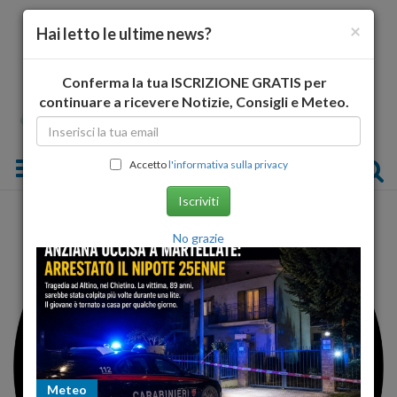
×
Hai letto le ultime news?
Conferma la tua ISCRIZIONE GRATIS per
continuare a ricevere Notizie, Consigli e Meteo.
Toggle navigation
Accetto
l'informativa sulla privacy
Iscriviti
No grazie
Meteo