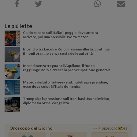
Le più lette
Caldo record sull'Italia: il peggio deve ancora
arrivare, poi una possibile svolta meteo
Incendio tra Lucoli e Roio, massima allerta: continua
il monitoraggio senza sosta delle autorità
Incendi senza tregua nell’Aquilano: il fuoco
raggiunge Roio e cresce la preoccupazione generale
Meteo ribaltato nel weekend: nubifragi e grandine,
ecco dove colpirà l’Italia domenica
Trump alza la pressione sull’Iran: basi Usa nel mirino,
diplomazia ormai congelata
Oroscopo del Giorno
powered by
OROSCOPO
ORE