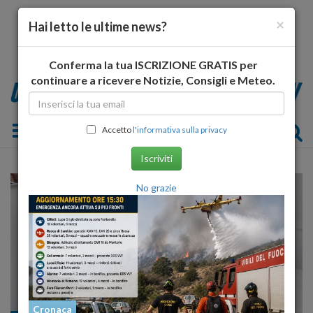
×
Hai letto le ultime news?
Conferma la tua ISCRIZIONE GRATIS per
continuare a ricevere Notizie, Consigli e Meteo.
Toggle navigation
Accetto
l'informativa sulla privacy
Iscriviti
No grazie
Cronaca