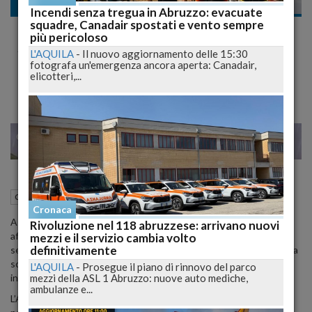
Cronaca
Incendi senza tregua in Abruzzo: evacuate
squadre, Canadair spostati e vento sempre
Emergenza Idrica a Chieti: Chiusura
più pericoloso
Serbatoi e Limitazioni Notturne Fino al 27
L'AQUILA
-
Il nuovo aggiornamento delle 15:30
fotografa un'emergenza ancora aperta: Canadair,
Luglio
elicotteri,...
23
25
MILANO
21 Luglio 2024
20:05
Cronaca
Chieti (CH)
Cronaca
A causa della crisi idrica che sta colpendo la regione, Chieti dovrà
Rivoluzione nel 118 abruzzese: arrivano nuovi
affrontare disagi significativi con la chiusura programmata dei
mezzi e il servizio cambia volto
definitivamente
serbatoi fino al 27 luglio. La misura, disposta dall'Aca, comporterà la
sospensione dell’erogazione dell’acqua dalle 22:00 alle 06:00,
L'AQUILA
-
Prosegue il piano di rinnovo del parco
mezzi della ASL 1 Abruzzo: nuove auto mediche,
interessando quasi tutte le zone della città.
ambulanze e...
L’Aca avvisa che, sebbene l’interruzione sia prevista dalle 22:00,