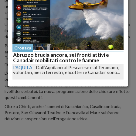
potrebbero verificarsi ritardi nel ripristino dell’acqua, soprattutto
nelle aree più alte della città, a causa delle difficoltà idrauliche. Le
chiusure notturne saranno quotidiane per la parte alta di Chieti,
mentre le zone di Brecciarola e Tiburtina, Via Polacchi, zona
Università, Via Colle Dell'Ara, Via Filetto e le aree limitrofe, saranno
interessate solo il 22, 24 e 26 luglio. Chieti Scalo, invece, vedrà una
riduzione dell'erogazione a 25 litri al secondo fino a sabato 27 luglio.
Per mitigare i disagi, il Comune ha predisposto due punti di
Cronaca
erogazione di acqua potabile: uno al parcheggio coperto del
Abruzzo brucia ancora, sei fronti attivi e
Terminal, accessibile senza orari prestabiliti, e l'altro all'interno del
Canadair mobilitati contro le fiamme
mercato coperto di Via Ortona, disponibile dalle 08:00 alle 21:00.
L'AQUILA
-
Dall’Aquilano al Pescarese e al Teramano,
volontari, mezzi terrestri, elicotteri e Canadair sono...
L’Aca spiega che queste misure sono necessarie a causa del
progressivo calo della portata delle sorgenti e dell’aumento dei
consumi dovuto alle elevate temperature, che hanno abbassato i
livelli dei serbatoi. La nuova programmazione delle chiusure riflette
questi cambiamenti.
Oltre a Chieti, anche i comuni di Bucchianico, Casalincontrada,
Pretoro, San Giovanni Teatino e Francavilla al Mare subiranno
riduzioni e sospensioni nell’erogazione idrica.